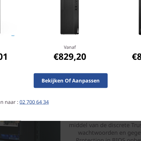
 met AI van Lenovo, om de efficiëntie te verhogen. 
or veeleisende taken waarbij je moet multitasken en 
ensintensief zijn. De Lenovo ThinkCentre 90t Gen 5 l
op energiebeheer, waarbij de nodige prestatieverbe
orden geleverd, precies waar en wanneer ze nodig zij
Vanaf
01
€829,20
€
Bekijken Of Aanpassen
Gericht 
n naar :
02 700 64 34
Lenovo ThinkShield biedt u
van hardware en software, 
middel van de discrete Tru
wachtwoorden en gegeve
Protection in BIOS onb