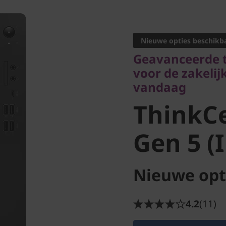
Geavanceerde tec
voor de zakelijke
vandaag
Nieuwe opties beschikb
Geavanceerde t
ThinkCe
voor de zakeli
vandaag
Gen 5 (In
ThinkC
Gen 5 (I
Nieuwe opt
4.2
(11)