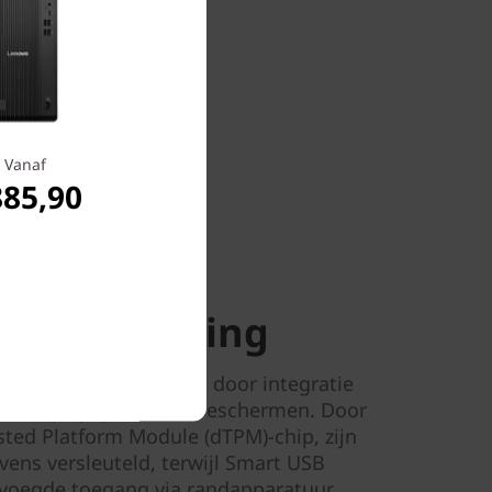
Ontworpen
die
egt de
teringen
n.
Vanaf
885,90
op beveiliging
itgebreide beveiliging door integratie
om zo je gegevens te beschermen. Door
sted Platform Module (dTPM)-chip, zijn
ns versleuteld, terwijl Smart USB
evoegde toegang via randapparatuur