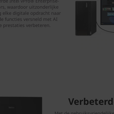
rde Intel vPro® Enterprise-
rs, waardoor uitzonderlijke
 elke digitale opdracht naar
e functies versneld met AI
 prestaties verbeteren.
Verbeterd
Met de gebruiksvriendelijk