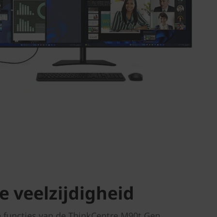
e veelzijdigheid
e functies van de ThinkCentre M90t Gen