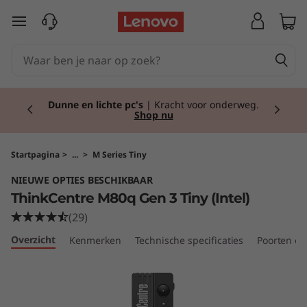
T
Ga naar de hoofdinhoud
h
i
Currently displaying item 2 of 2
n
Dunne en lichte pc's
| Kracht voor onderweg.
Shop nu
k
C
Startpagina
>
...
>
M Series Tiny
NIEUWE OPTIES BESCHIKBAAR
e
ThinkCentre M80q Gen 3 Tiny (Intel)
n
(29)
Overzicht
Kenmerken
Technische specificaties
Poorten en
t
r