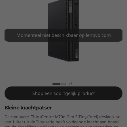
e
M
7
0
Momenteel niet beschikbaar op lenovo.com
q
G
ThinkCentre M70q Gen 2 Tiny (Intel)
e
n
+3
Shop een soortgelijk product
2
Kleine krachtpatser
T
De compacte, ThinkCentre M70q Gen 2 Tiny (Intel) desktop-pc
i
van 1 liter uit de Tiny-serie heeft voldoende kracht aan boord
om de dagelijkse workloads van grotere pc's te verwerken en