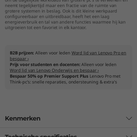
n
neemt tegelijkertijd maar een fractie van de ruimte van
grotere systemen in beslag. Ook is dit kleine werkpaard
configureerbaar en uitbreidbaar, heeft het een laag
y
energieverbruik en tal van andere functies waarmee hij kan
uitgroeien tot een favoriet in elk kantoor.
(
I
B2B prijzen:
Alleen voor leden
Word lid van Lenovo Pro en
n
bespaar ›
Prijs voor studenten en docenten:
Alleen voor leden
Word lid van Lenovo Onderwijs en bespaar ›
t
Bespaar 50% op Premier Support Plus
Lenovo Pro met
Think-pc’s: snelle reparaties, ondersteuning & extra's
e
l
)
Kenmerken
Technische specificaties