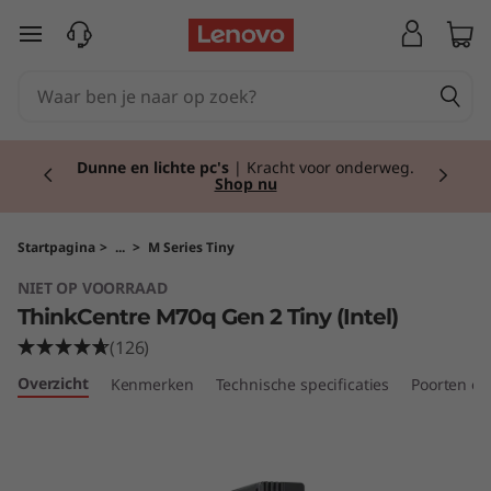
T
Ga naar de hoofdinhoud
h
i
Currently displaying item 2 of 2
n
Dunne en lichte pc's
| Kracht voor onderweg.
Shop nu
k
C
Startpagina
>
...
>
M Series Tiny
NIET OP VOORRAAD
e
ThinkCentre M70q Gen 2 Tiny (Intel)
n
(126)
Overzicht
Kenmerken
Technische specificaties
Poorten en
t
r