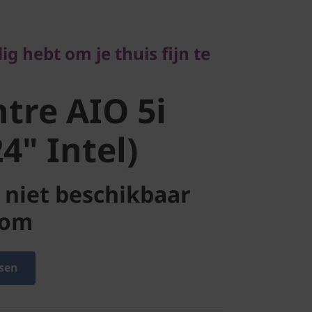
re AIO 5i
ig hebt om je thuis fijn te
" Intel)
tre AIO 5i
4" Intel)
niet beschikbaar
com
sen