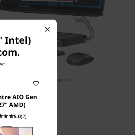
 Intel)
.com.
er:
Toetsenbord en muis niet inbegrepen
ntre AIO Gen
(27" AMD)
5.0
(2)