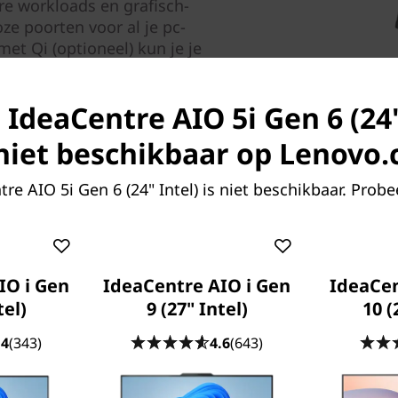
e workloads en grafisch-
oze poorten voor al je pc-
et Qi (optioneel) kun je je
de voet van de standaard te
 IdeaCentre AIO 5i Gen 6 (24"
k niet beschikbaar op Lenovo
re AIO 5i Gen 6 (24" Intel) is niet beschikbaar. Probe
IO i Gen
IdeaCentre AIO i Gen
IdeaCe
tel)
9 (27" Intel)
10 
.4
(343)
4.6
(643)