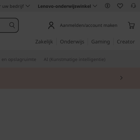
 uw bedrijf
Lenovo-onderwijswinkel
Aanmelden/account maken
Zakelijk
Onderwijs
Gaming
Creator
s en opslagruimte
AI (Kunstmatige intelligentie)
hebt om je thuis fijn te