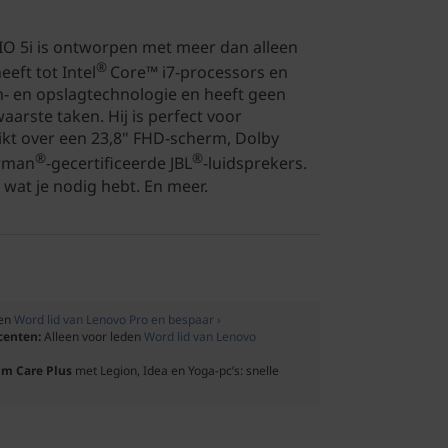
IO 5i is ontworpen met meer dan alleen
®
eeft tot Intel
Core™ i7-processors en
 en opslagtechnologie en heeft geen
arste taken. Hij is perfect voor
kt over een 23,8" FHD-scherm, Dolby
®
®
rman
-gecertificeerde JBL
-luidsprekers.
s wat je nodig hebt. En meer.
den
Word lid van Lenovo Pro en bespaar ›
ocenten:
Alleen voor leden
Word lid van Lenovo
um Care Plus
met Legion, Idea en Yoga-pc’s: snelle