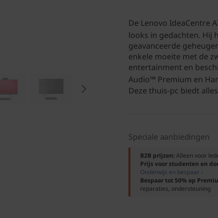
De Lenovo IdeaCentre A
looks in gedachten. Hij h
geavanceerde geheugen-
enkele moeite met de zwa
entertainment en beschi
Audio™ Premium en Ha
Deze thuis-pc biedt alle
Speciale aanbiedingen
B2B prijzen:
Alleen voor le
Prijs voor studenten en d
Onderwijs en bespaar ›
Bespaar tot 50% op Premi
reparaties, ondersteuning