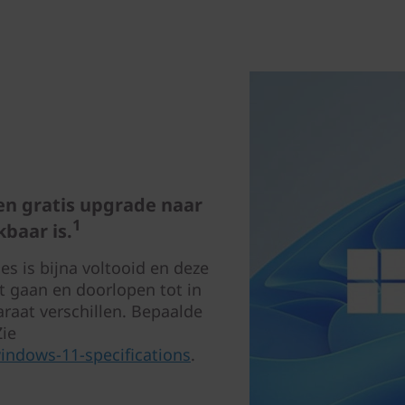
een gratis upgrade naar
1
baar is.
es is bijna voltooid en deze
t gaan en doorlopen tot in
raat verschillen. Bepaalde
Zie
ndows-11-specifications
.