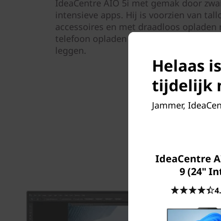
IdeaCentre AIO 5i met gemak door zwar
intensieve apps. Hij is voorzien van tall
accessoires en met draadloos opladen m
telefoon opladen door hem gewoon op 
leggen.
Helaas is
tijdelij
Jammer, IdeaCent
IdeaCentre A
9 (24" In
4