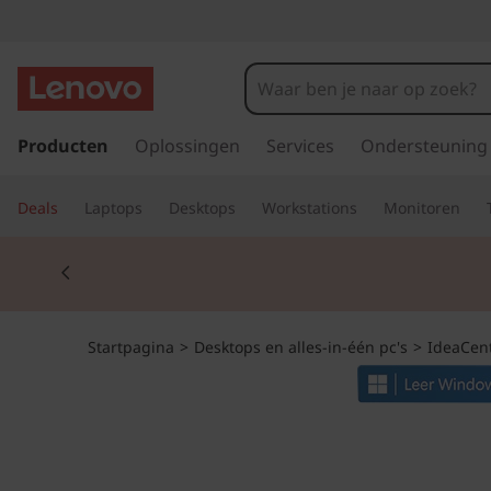
I
d
e
G
a
Producten
Oplossingen
Services
Ondersteuning
a
n
a
C
Deals
Laptops
Desktops
Workstations
Monitoren
a
r
e
Currently displaying item 2 of 2
d
e
n
h
o
t
Startpagina
>
Desktops en alles-in-één pc's
>
IdeaCen
o
f
r
d
i
e
n
h