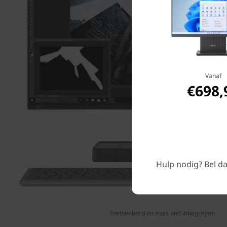
Vanaf
€698,
Hulp nodig? Bel da
Toetsenbord en muis niet inbegrepen