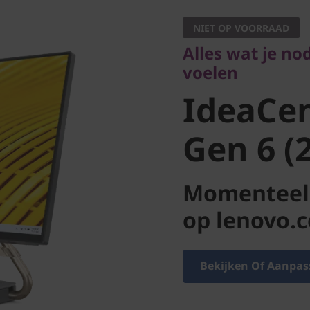
voelen
NIET OP VOORRAAD
IdeaCent
Alles wat je nod
voelen
Gen 6 (24
IdeaCen
Gen 6 (2
Momenteel 
op lenovo.
Bekijken Of Aanpas