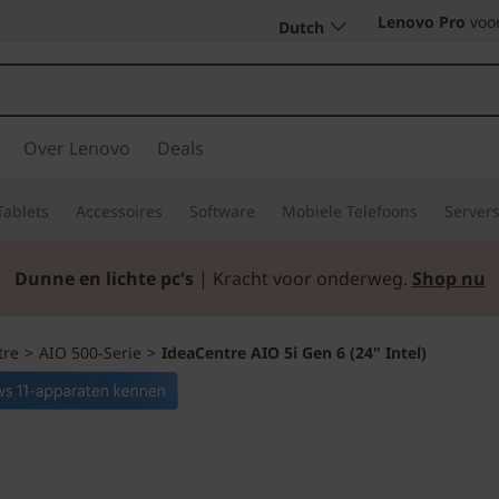
Lenovo Pro
voor
Dutch
Over Lenovo
Deals
Tablets
Accessoires
Software
Mobiele Telefoons
Server
Dunne en lichte pc's
| Kracht voor onderweg.
Shop nu
tre
>
AIO 500-Serie
>
IdeaCentre AIO 5i Gen 6 (24" Intel)
Alles wat je nodig 