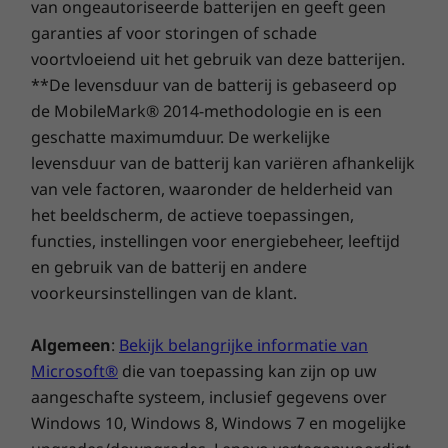
1
van ongeautoriseerde batterijen en geeft geen
De planning voor de uitrol van upgrades is
garanties af voor storingen of schade
bijna voltooid en deze zal naar verwachting
eind 2021 van start gaan en doorlopen tot in
voortvloeiend uit het gebruik van deze batterijen.
2022. Het precieze moment zal per apparaat
**De levensduur van de batterij is gebaseerd op
verschillen. Bepaalde functies vereisen
de MobileMark® 2014-methodologie en is een
specifieke hardware. Zie
geschatte maximumduur. De werkelijke
https://www.microsoft.com/windows/windows
levensduur van de batterij kan variëren afhankelijk
-11-specifications
.
van vele factoren, waaronder de helderheid van
het beeldscherm, de actieve toepassingen,
functies, instellingen voor energiebeheer, leeftijd
en gebruik van de batterij en andere
Specificaties kunnen verschillen per regio/model.
voorkeursinstellingen van de klant.
Algemeen
:
Bekijk belangrijke informatie van
Microsoft®
die van toepassing kan zijn op uw
aangeschafte systeem, inclusief gegevens over
Windows 10, Windows 8, Windows 7 en mogelijke