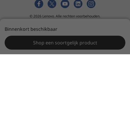
© 2026 Lenovo. Alle rechten voorbehouden.
Privacy
tool voor cookietoestemming
Verkoopvoorwaarden
Binnenkort beschikbaar
Sitemap
Shop een soortgelijk product