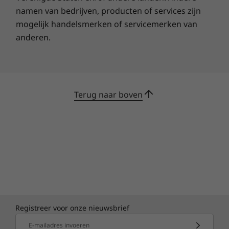
namen van bedrijven, producten of services zijn
ondersteuning. Breid je standaardgarantie uit,
zodat je direct vooraan in de rij staat bij onze
mogelijk handelsmerken of servicemerken van
klantenservice en het meeste uit je nieuwe
anderen.
apparaat kunt halen.
24/7 ondersteuning van echte experts, via
chat, telefoon of e-mail
Terug naar boven
Realtime oplossingen, meteen de eerste
keer dat je contact opneemt
Opstarthulp en gebruiksinstructies voor
hardware en software
Gratis jaarlijkse gezondheidscheck van de
computer
Meer informatie
Registreer voor onze nieuwsbrief
E-mailadres invoeren