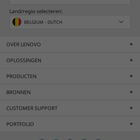
Land/regio selecteren:
BELGIUM - DUTCH
Bestand tegen het leven
Net als de meeste mensen krijg je
OVER LENOVO
waarschijnlijk heel wat voor je kiezen op een
dag: werk, kinderen, huisdieren, huishouden,
OPLOSSINGEN
school en nog veel meer. Je weet nooit wat er
kan gebeuren. Laptops die vallen, gemorste
PRODUCTEN
koffie, stroompieken. Met bescherming tegen
schade door ongelukken (ADP) hoef je je nooit
BRONNEN
zorgen te maken. Bij dit optionele
beschermingsplan met vaste kosten en een
CUSTOMER SUPPORT
vaste termijn zijn de kosten van onverwachte
reparaties minimaal. Maar wat misschien nog
PORTFOLIO
belangrijker is, je weet zeker dat we je helpen
wanneer je dat het meeste nodig hebt.