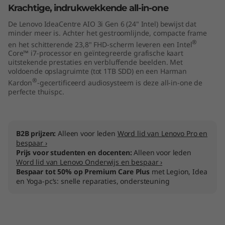
Krachtige, indrukwekkende all-in-one
4
De Lenovo IdeaCentre AIO 3i Gen 6 (24" Intel) bewijst dat
"
minder meer is. Achter het gestroomlijnde, compacte frame
®
en het schitterende 23,8" FHD-scherm leveren een Intel
I
Core™ i7-processor en geïntegreerde grafische kaart
uitstekende prestaties en verbluffende beelden. Met
voldoende opslagruimte (tot 1TB SDD) en een Harman
n
®
Kardon
-gecertificeerd audiosysteem is deze all-in-one de
perfecte thuispc.
t
e
B2B prijzen:
Alleen voor leden
Word lid van Lenovo Pro en
l
bespaar ›
Prijs voor studenten en docenten:
Alleen voor leden
)
Word lid van Lenovo Onderwijs en bespaar ›
Bespaar tot 50% op Premium Care Plus
met Legion, Idea
en Yoga-pc’s: snelle reparaties, ondersteuning