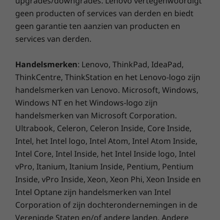
upgrades/downgrades. Lenovo vertegenwoordigt
geen producten of services van derden en biedt
geen garantie ten aanzien van producten en
services van derden.
Handelsmerken
: Lenovo, ThinkPad, IdeaPad,
ThinkCentre, ThinkStation en het Lenovo-logo zijn
handelsmerken van Lenovo. Microsoft, Windows,
Windows NT en het Windows-logo zijn
handelsmerken van Microsoft Corporation.
Ultrabook, Celeron, Celeron Inside, Core Inside,
Intel, het Intel logo, Intel Atom, Intel Atom Inside,
Intel Core, Intel Inside, het Intel Inside logo, Intel
vPro, Itanium, Itanium Inside, Pentium, Pentium
Uitgebreide ondersteuning door
Inside, vPro Inside, Xeon, Xeon Phi, Xeon Inside en
echte mensen. Echt snel.
Intel Optane zijn handelsmerken van Intel
Corporation of zijn dochterondernemingen in de
Premium Care is de zorgeloze oplossing voor
Verenigde Staten en/of andere landen. Andere
al je behoeften op het gebied van technische