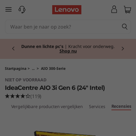
I
Ga naar de hoofdinhoud
d
e
Currently displaying item 2 of 2
a
Dunne en lichte pc's
| Kracht voor onderweg.
Shop nu
C
e
Startpagina
>
...
>
AIO 300-Serie
NIET OP VOORRAAD
n
IdeaCentre AIO 3i Gen 6 (24" Intel)
t
(119)
Recensies
ven
Vergelijkbare producten vergelijken
Services
r
e