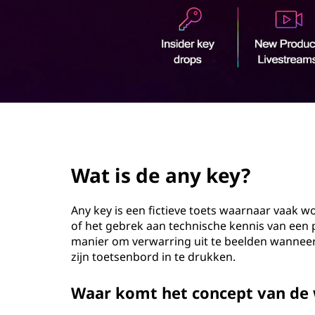
-
o
t
u
d
o
e
t
page hero 2/3
s
Wat is de any key?
?
Any key is een fictieve toets waarnaar vaak
of het gebrek aan technische kennis van een
manier om verwarring uit te beelden wannee
zijn toetsenbord in te drukken.
Waar komt het concept van de 