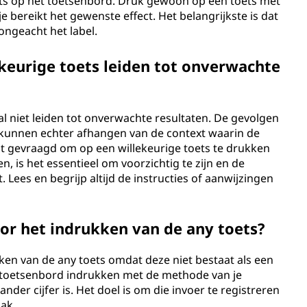
ets op het toetsenbord. Druk gewoon op een toets met
je bereikt het gewenste effect. Het belangrijkste is dat
ongeacht het label.
keurige toets leiden tot onverwachte
al niet leiden tot onverwachte resultaten. De gevolgen
s kunnen echter afhangen van de context waarin de
rdt gevraagd om op een willekeurige toets te drukken
, is het essentieel om voorzichtig te zijn en de
Lees en begrijp altijd de instructies of aanwijzingen
oor het indrukken van de any toets?
kken van de any toets omdat deze niet bestaat als een
je toetsenbord indrukken met de methode van je
ander cijfer is. Het doel is om die invoer te registreren
ak.