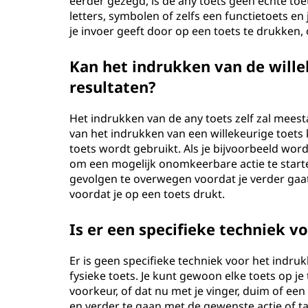
eerder gezegd, is de any toets geen echte to
letters, symbolen of zelfs een functietoets en 
je invoer geeft door op een toets te drukken, 
Kan het indrukken van de wille
resultaten?
Het indrukken van de any toets zelf zal meest
van het indrukken van een willekeurige toet
toets wordt gebruikt. Als je bijvoorbeeld wo
om een mogelijk onomkeerbare actie te starten
gevolgen te overwegen voordat je verder gaat. 
voordat je op een toets drukt.
Is er een specifieke techniek v
Er is geen specifieke techniek voor het indru
fysieke toets. Je kunt gewoon elke toets op 
voorkeur, of dat nu met je vinger, duim of een 
en verder te gaan met de gewenste actie of ta