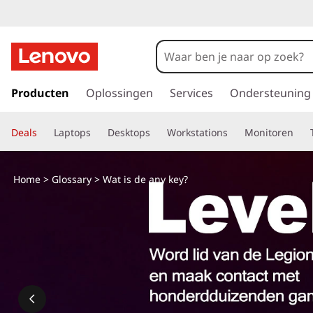
W
a
t
G
a
Producten
Oplossingen
Services
Ondersteuning
i
n
a
s
Deals
Laptops
Desktops
Workstations
Monitoren
a
r
d
d
Home
>
Glossary
> Wat is de any key?
e
e
h
o
a
o
f
n
d
i
y
n
h