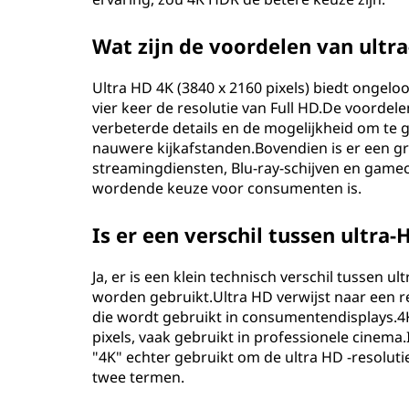
H
Wat zijn de voordelen van ultr
D
Ultra HD 4K (3840 x 2160 pixels) biedt ongeloo
)
vier keer de resolutie van Full HD.De voordel
verbeterde details en de mogelijkheid om te
4
nauwere kijkafstanden.Bovendien is er een g
streamingdiensten, Blu-ray-schijven en game
k
wordende keuze voor consumenten is.
i
Is er een verschil tussen ultra-
l
Ja, er is een klein technisch verschil tussen 
o
worden gebruikt.Ultra HD verwijst naar een re
die wordt gebruikt in consumentendisplays.4K
(
pixels, vaak gebruikt in professionele cine
"4K" echter gebruikt om de ultra HD -resolutie
K
twee termen.