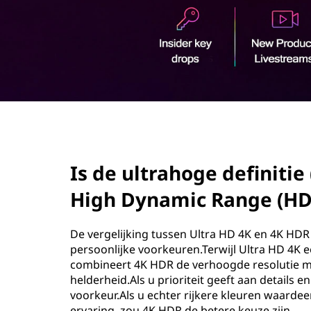
e
o
d
u
d
e
f
i
page hero 2/3
n
Is de ultrahoge definitie 
i
High Dynamic Range (HD
t
i
De vergelijking tussen Ultra HD 4K en 4K HDR 
persoonlijke voorkeuren.Terwijl Ultra HD 4K e
e
combineert 4K HDR de verhoogde resolutie m
helderheid.Als u prioriteit geeft aan details e
(
voorkeur.Als u echter rijkere kleuren waarde
ervaring, zou 4K HDR de betere keuze zijn.