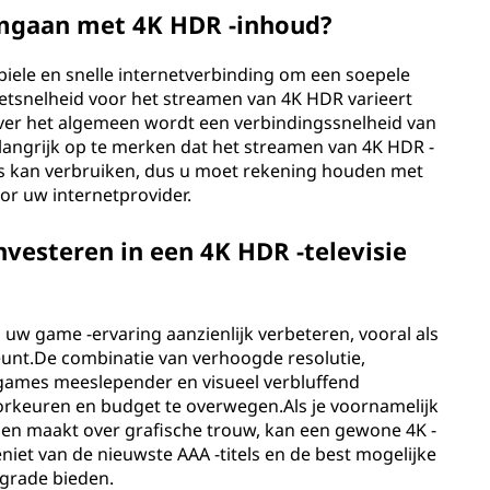
omgaan met 4K HDR -inhoud?
ele en snelle internetverbinding om een ​​soepele
etsnelheid voor het streamen van 4K HDR varieert
over het algemeen wordt een verbindingssnelheid van
langrijk op te merken dat het streamen van 4K HDR -
s kan verbruiken, dus u moet rekening houden met
or uw internetprovider.
nvesteren in een 4K HDR -televisie
 uw game -ervaring aanzienlijk verbeteren, vooral als
unt.De combinatie van verhoogde resolutie,
 games meeslepender en visueel verbluffend
orkeuren en budget te overwegen.Als je voornamelijk
rgen maakt over grafische trouw, kan een gewone 4K -
eniet van de nieuwste AAA -titels en de best mogelijke
pgrade bieden.