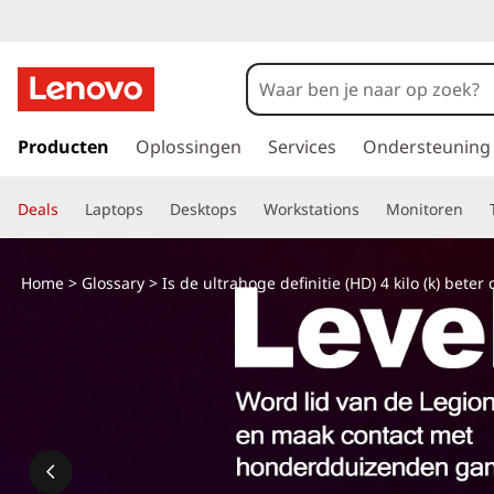
I
s
u
G
a
Producten
Oplossingen
Services
Ondersteuning
l
n
a
t
Deals
Laptops
Desktops
Workstations
Monitoren
a
r
r
d
Home
>
Glossary
> Is de ultrahoge definitie (HD) 4 kilo (k) bet
e
a
h
o
h
o
f
o
d
i
g
n
h