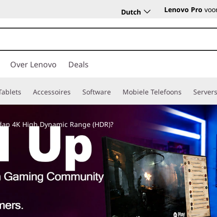
Lenovo Pro
voor
Dutch
Over Lenovo
Deals
Tablets
Accessoires
Software
Mobiele Telefoons
Server
er dan 4K High Dynamic Range (HDR)?