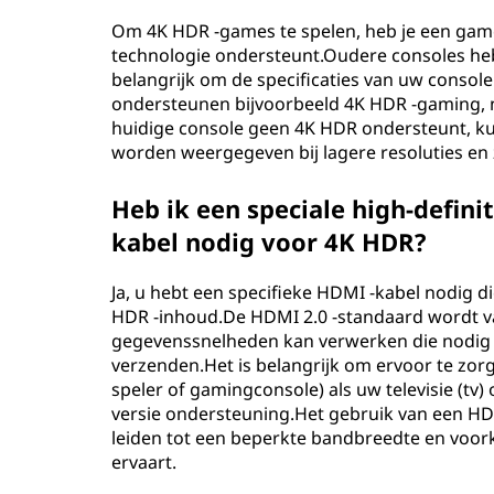
h
Om 4K HDR -games te spelen, heb je een gamec
technologie ondersteunt.Oudere consoles heb
o
belangrijk om de specificaties van uw console
ondersteunen bijvoorbeeld 4K HDR -gaming, ne
o
huidige console geen 4K HDR ondersteunt, ku
worden weergegeven bij lagere resoluties en
g
Heb ik een speciale high-defini
d
kabel nodig voor 4K HDR?
y
Ja, u hebt een specifieke HDMI -kabel nodig 
n
HDR -inhoud.De HDMI 2.0 -standaard wordt v
gegevenssnelheden kan verwerken die nodig 
a
verzenden.Het is belangrijk om ervoor te zor
speler of gamingconsole) als uw televisie (tv
m
versie ondersteuning.Het gebruik van een HDM
leiden tot een beperkte bandbreedte en voor
i
ervaart.