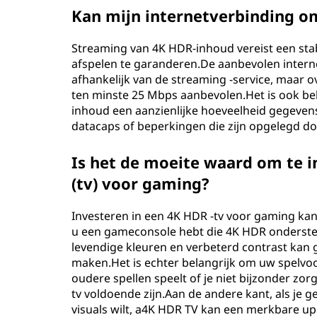
s
Kan mijn internetverbinding 
c
Streaming van 4K HDR-inhoud vereist een stabi
afspelen te garanderen.De aanbevolen intern
h
afhankelijk van de streaming -service, maar 
ten minste 25 Mbps aanbevolen.Het is ook be
b
inhoud een aanzienlijke hoeveelheid gegeven
datacaps of beperkingen die zijn opgelegd do
e
r
Is het de moeite waard om te i
(tv) voor gaming?
e
Investeren in een 4K HDR -tv voor gaming kan
i
u een gameconsole hebt die 4K HDR onderste
levendige kleuren en verbeterd contrast kan
k
maken.Het is echter belangrijk om uw spelvo
oudere spellen speelt of je niet bijzonder zo
(
tv voldoende zijn.Aan de andere kant, als je g
H
visuals wilt, a4K HDR TV kan een merkbare u