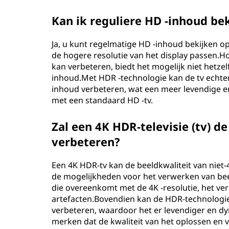
D
Kan ik reguliere HD -inhoud bek
R
Ja, u kunt regelmatige HD -inhoud bekijken o
de hogere resolutie van het display passen.H
)
kan verbeteren, biedt het mogelijk niet hetzelf
inhoud.Met HDR -technologie kan de tv echter
?
inhoud verbeteren, wat een meer levendige en 
met een standaard HD -tv.
Zal een 4K HDR-televisie (tv) d
verbeteren?
Een 4K HDR-tv kan de beeldkwaliteit van niet
de mogelijkheden voor het verwerken van bee
die overeenkomt met de 4K -resolutie, het ve
artefacten.Bovendien kan de HDR-technologie 
verbeteren, waardoor het er levendiger en dyn
merken dat de kwaliteit van het oplossen en v