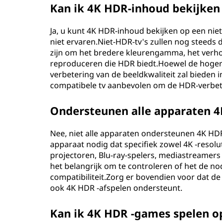
)
Kan ik 4K HDR-inhoud bekijken 
b
Ja, u kunt 4K HDR-inhoud bekijken op een nie
niet ervaren.Niet-HDR-tv's zullen nog steeds d
e
zijn om het bredere kleurengamma, het verho
reproduceren die HDR biedt.Hoewel de hogere
t
verbetering van de beeldkwaliteit zal bieden 
e
compatibele tv aanbevolen om de HDR-verbete
r
Ondersteunen alle apparaten 
d
Nee, niet alle apparaten ondersteunen 4K HD
apparaat nodig dat specifiek zowel 4K -resolu
a
projectoren, Blu-ray-spelers, mediastreamers
het belangrijk om te controleren of het de no
n
compatibiliteit.Zorg er bovendien voor dat d
ook 4K HDR -afspelen ondersteunt.
4
Kan ik 4K HDR -games spelen o
K