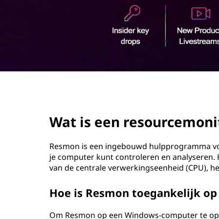
s
o
o
u
d
u
r
c
page hero 2/3
e
Wat is een resourcemoni
m
o
Resmon is een ingebouwd hulpprogramma vo
je computer kunt controleren en analyseren. H
n
van de centrale verwerkingseenheid (CPU), he
i
Hoe is Resmon toegankelijk o
t
Om Resmon op een Windows-computer te open