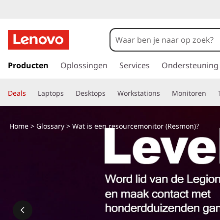
W
a
t
G
a
Producten
Oplossingen
Services
Ondersteuning
i
n
a
s
Deals
Laptops
Desktops
Workstations
Monitoren
a
r
e
d
Home
>
Glossary
> Wat is een resourcemonitor (Resmon)?
e
e
h
o
n
o
f
r
d
i
e
n
h