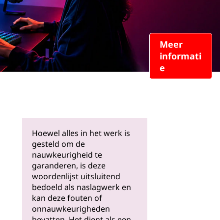
Meer
informati
e
Hoewel alles in het werk is
gesteld om de
nauwkeurigheid te
garanderen, is deze
woordenlijst uitsluitend
bedoeld als naslagwerk en
kan deze fouten of
onnauwkeurigheden
bevatten. Het dient als een