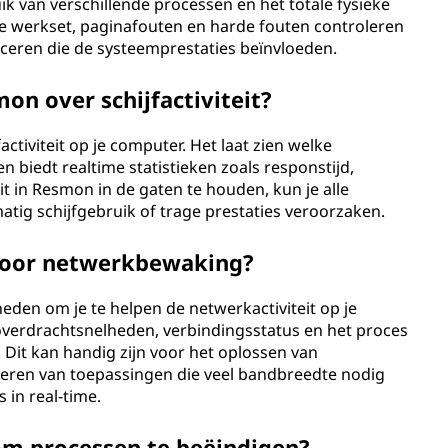
k van verschillende processen en het totale fysieke
de werkset, paginafouten en harde fouten controleren
ceren die de systeemprestaties beïnvloeden.
on over schijfactiviteit?
activiteit op je computer. Het laat zien welke
 biedt realtime statistieken zoals responstijd,
eit in Resmon in de gaten te houden, kun je alle
matig schijfgebruik of trage prestaties veroorzaken.
voor netwerkbewaking?
den om je te helpen de netwerkactiviteit op je
verdrachtsnelheden, verbindingsstatus en het proces
. Dit kan handig zijn voor het oplossen van
ceren van toepassingen die veel bandbreedte nodig
in real-time.
m processen te beëindigen?