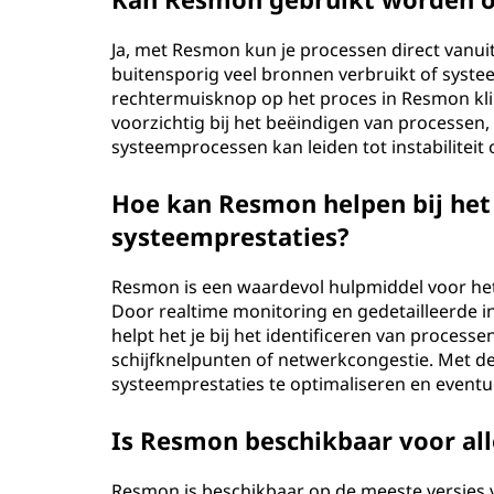
Ja, met Resmon kun je processen direct vanuit
buitensporig veel bronnen verbruikt of syste
rechtermuisknop op het proces in Resmon kli
voorzichtig bij het beëindigen van processen,
systeemprocessen kan leiden tot instabiliteit 
Hoe kan Resmon helpen bij he
systeemprestaties?
Resmon is een waardevol hulpmiddel voor he
Door realtime monitoring en gedetailleerde i
helpt het je bij het identificeren van proces
schijfknelpunten of netwerkcongestie. Met d
systeemprestaties te optimaliseren en event
Is Resmon beschikbaar voor al
Resmon is beschikbaar op de meeste versies