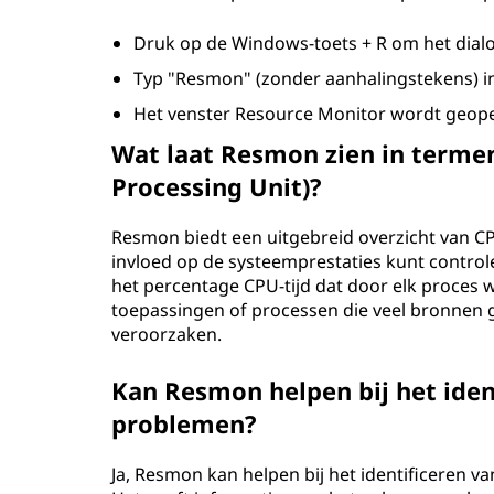
o
Druk op de Windows-toets + R om het dial
r
Typ "Resmon" (zonder aanhalingstekens) in
Het venster Resource Monitor wordt geope
(
Wat laat Resmon zien in terme
R
Processing Unit)?
e
Resmon biedt een uitgebreid overzicht van CP
s
invloed op de systeemprestaties kunt control
het percentage CPU-tijd dat door elk proces wo
m
toepassingen of processen die veel bronnen
veroorzaken.
o
Kan Resmon helpen bij het ide
n
problemen?
)
Ja, Resmon kan helpen bij het identificeren 