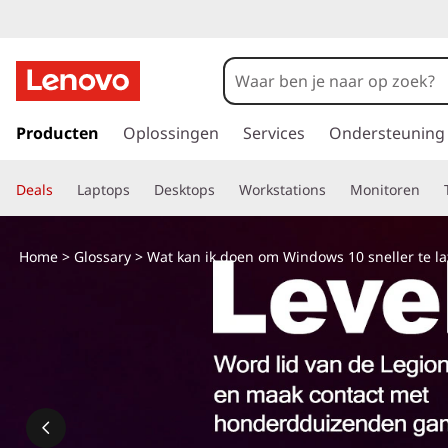
W
a
t
G
a
Producten
Oplossingen
Services
Ondersteuning
k
n
a
a
Deals
Laptops
Desktops
Workstations
Monitoren
a
r
n
d
Home
>
Glossary
> Wat kan ik doen om Windows 10 sneller te la
e
i
h
o
k
o
f
d
d
i
o
n
h