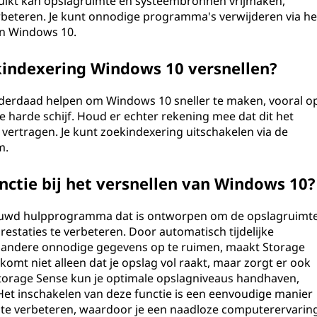
ebruikt kan opslagruimte en systeembronnen vrijmaken,
rbeteren. Je kunt onnodige programma's verwijderen via he
in Windows 10.
kindexering Windows 10 versnellen?
nderdaad helpen om Windows 10 sneller te maken, vooral o
harde schijf. Houd er echter rekening mee dat dit het
ertragen. Je kunt zoekindexering uitschakelen via de
m.
nctie bij het versnellen van Windows 10?
bouwd hulpprogramma dat is ontworpen om de opslagruimt
restaties te verbeteren. Door automatisch tijdelijke
n andere onnodige gegevens op te ruimen, maakt Storage
rkomt niet alleen dat je opslag vol raakt, maar zorgt er ook
 Storage Sense kun je optimale opslagniveaus handhaven,
t inschakelen van deze functie is een eenvoudige manier
c te verbeteren, waardoor je een naadloze computerervarin