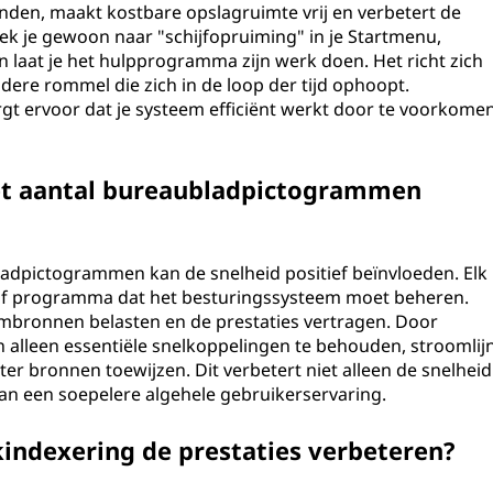
en, maakt kostbare opslagruimte vrij en verbetert de
ek je gewoon naar "schijfopruiming" in je Startmenu,
 en laat je het hulpprogramma zijn werk doen. Het richt zich
dere rommel die zich in de loop der tijd ophoopt.
gt ervoor dat je systeem efficiënt werkt door te voorkome
et aantal bureaubladpictogrammen
ladpictogrammen kan de snelheid positief beïnvloeden. Elk
of programma dat het besturingssysteem moet beheren.
embronnen belasten en de prestaties vertragen. Door
alleen essentiële snelkoppelingen te behouden, stroomlij
ter bronnen toewijzen. Dit verbetert niet alleen de snelheid
aan een soepelere algehele gebruikerservaring.
kindexering de prestaties verbeteren?