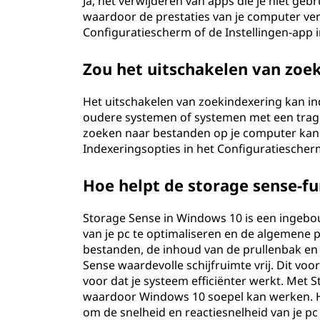
Ja, het verwijderen van apps die je niet g
waardoor de prestaties van je computer ve
r
Configuratiescherm of de Instellingen-app 
t
Zou het uitschakelen van zoe
e
Het uitschakelen van zoekindexering kan i
n
oudere systemen of systemen met een trage 
zoeken naar bestanden op je computer kan v
?
Indexeringsopties in het Configuratiescher
Hoe helpt de storage sense-fu
Storage Sense in Windows 10 is een inge
van je pc te optimaliseren en de algemene p
bestanden, de inhoud van de prullenbak e
Sense waardevolle schijfruimte vrij. Dit voo
voor dat je systeem efficiënter werkt. Met
waardoor Windows 10 soepel kan werken. He
om de snelheid en reactiesnelheid van je p