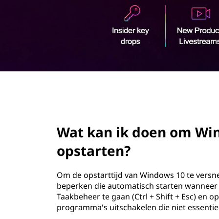
e
o
n
u
d
o
m
W
page hero 2/3
i
n
Wat kan ik doen om Win
d
opstarten?
o
Om de opstarttijd van Windows 10 te versn
w
beperken die automatisch starten wanneer 
Taakbeheer te gaan (Ctrl + Shift + Esc) en op
s
programma's uitschakelen die niet essentiee