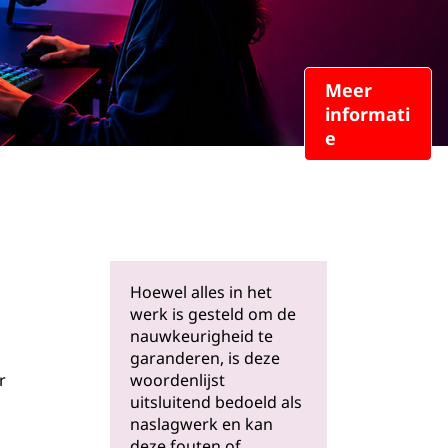
Meer
informati
e
Hoewel alles in het
werk is gesteld om de
nauwkeurigheid te
garanderen, is deze
r
woordenlijst
uitsluitend bedoeld als
naslagwerk en kan
deze fouten of