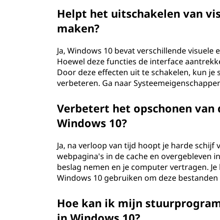
1
Helpt het uitschakelen van vi
maken?
0
Ja, Windows 10 bevat verschillende visuele 
s
Hoewel deze functies de interface aantrekk
n
Door deze effecten uit te schakelen, kun j
verbeteren. Ga naar Systeemeigenschappen, 
e
Verbetert het opschonen van d
l
Windows 10?
l
Ja, na verloop van tijd hoopt je harde schijf
webpagina's in de cache en overgebleven i
e
beslag nemen en je computer vertragen. J
r
Windows 10 gebruiken om deze bestanden te 
t
Hoe kan ik mijn stuurprogram
in Windows 10?