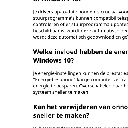
e
Je drivers up-to-date houden is cruciaal vo
l
stuurprogramma's kunnen compatibiliteitsp
controleren of er stuurprogramma-updates 
a
beschikbaar is, wordt deze automatisch ged
t
wordt deze automatisch gedownload en geï
e
Welke invloed hebben de energ
Windows 10?
n
Je energie-instellingen kunnen de prestaties
o
"Energiebesparing" kan je computer vertra
energie te besparen. Overschakelen naar h
p
systeem sneller te maken.
s
Kan het verwijderen van onno
t
sneller te maken?
a