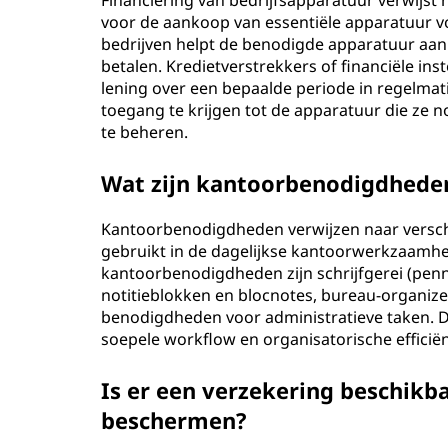
Financiering van bedrijfsapparatuur verwijst 
voor de aankoop van essentiële apparatuur voo
bedrijven helpt de benodigde apparatuur aan 
betalen. Kredietverstrekkers of financiële ins
lening over een bepaalde periode in regelmatig
toegang te krijgen tot de apparatuur die ze n
te beheren.
Wat zijn kantoorbenodigdhede
Kantoorbenodigdheden verwijzen naar verschi
gebruikt in de dagelijkse kantoorwerkzaamh
kantoorbenodigdheden zijn schrijfgerei (pen
notitieblokken en blocnotes, bureau-organizer
benodigdheden voor administratieve taken. D
soepele workflow en organisatorische efficië
Is er een verzekering beschikb
beschermen?