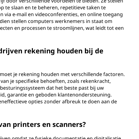
jf door verschillende voordelen te bieden. Ze stellen
 te slaan en te beheren, repetitieve taken te
 via e-mail en videoconferenties, en online toegang
endien stellen computers werknemers in staat om
ecten en processen te stroomlijnen, wat leidt tot een
rijven rekening houden bij de
f moet je rekening houden met verschillende factoren.
s van je specifieke behoeften, zoals rekenkracht,
besturingssysteem dat het beste past bij uw
id, garantie en geboden klantenondersteuning.
teneffectieve opties zonder afbreuk te doen aan de
van printers en scanners?
ijven omdat ze fysieke documentatie en digitalisatie