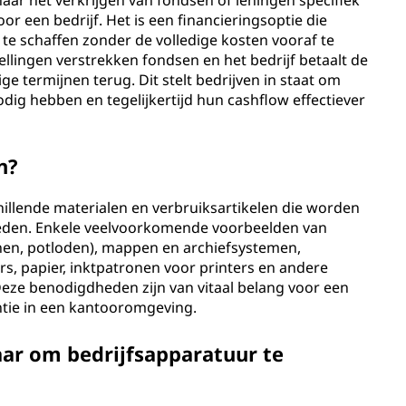
naar het verkrijgen van fondsen of leningen specifiek
r een bedrijf. Het is een financieringsoptie die
te schaffen zonder de volledige kosten vooraf te
tellingen verstrekken fondsen en het bedrijf betaalt de
e termijnen terug. Dit stelt bedrijven in staat om
odig hebben en tegelijkertijd hun cashflow effectiever
n?
llende materialen en verbruiksartikelen die worden
eden. Enkele veelvoorkomende voorbeelden van
nen, potloden), mappen en archiefsystemen,
s, papier, inktpatronen voor printers en andere
eze benodigdheden zijn van vitaal belang voor een
ntie in een kantooromgeving.
aar om bedrijfsapparatuur te