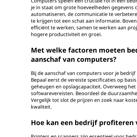
Computers spelen een cruciale rol in een bedri
je in staat om grote hoeveelheden gegevens op
automatiseren, de communicatie te verbeteren
te krijgen tot een schat aan informatie. Bov
efficiënt te werken, samen te werken aan proj
hogere productiviteit en groei.
Met welke factoren moeten bed
aanschaf van computers?
Bij de aanschaf van computers voor je bedrij
Bepaal eerst de vereiste specificaties op basi
geheugen en opslagcapaciteit. Overweeg het 
softwarevereisten. Beoordeel de duurzaamhe
Vergelijk tot slot de prijzen en zoek naar kos
kwaliteit.
Hoe kan een bedrijf profiteren 
Printers en scanners zijn essentieel voor bedr