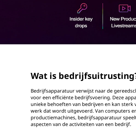
o
u
d
page hero 2/3
Wat is bedrijfsuitrusting
Bedrijfsapparatuur verwijst naar de gereedsc
voor een efficiënte bedrijfsvoering. Deze ap
unieke behoeften van bedrijven en kan sterk v
werk dat wordt uitgevoerd. Van computers en
productiemachines, bedrijfsapparatuur speelt 
aspecten van de activiteiten van een bedrijf.