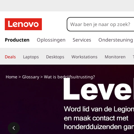
G
a
Producten
Oplossingen
Services
Ondersteuning
n
a
Deals
Laptops
Desktops
Workstations
Monitoren
a
r
d
Home
>
Glossary
> Wat is bedrijfsuitrusting?
e
h
o
o
f
d
i
n
h