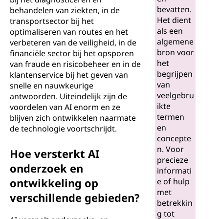
bevatten.
behandelen van ziekten, in de
Het dient
transportsector bij het
als een
optimaliseren van routes en het
algemene
verbeteren van de veiligheid, in de
bron voor
financiële sector bij het opsporen
het
van fraude en risicobeheer en in de
begrijpen
klantenservice bij het geven van
van
snelle en nauwkeurige
veelgebru
antwoorden. Uiteindelijk zijn de
ikte
voordelen van AI enorm en ze
termen
blijven zich ontwikkelen naarmate
en
de technologie voortschrijdt.
concepte
n. Voor
Hoe versterkt AI
precieze
onderzoek en
informati
ontwikkeling op
e of hulp
met
verschillende gebieden?
betrekkin
g tot