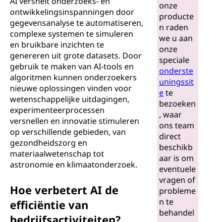
AI versnelt onderzoeks- en
onze
ontwikkelingsinspanningen door
producte
gegevensanalyse te automatiseren,
n raden
complexe systemen te simuleren
we u aan
en bruikbare inzichten te
onze
genereren uit grote datasets. Door
speciale
gebruik te maken van AI-tools en
onderste
algoritmen kunnen onderzoekers
uningssit
nieuwe oplossingen vinden voor
e
te
wetenschappelijke uitdagingen,
bezoeken
experimenteerprocessen
, waar
versnellen en innovatie stimuleren
ons team
op verschillende gebieden, van
direct
gezondheidszorg en
beschikb
materiaalwetenschap tot
aar is om
astronomie en klimaatonderzoek.
eventuele
vragen of
Hoe verbetert AI de
probleme
n te
efficiëntie van
behandel
bedrijfsactiviteiten?