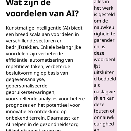
Wat zijn de
alles in
het werk
voordelen van AI?
is gesteld
om de
nauwkeu
Kunstmatige intelligentie (AI) biedt
righeid te
een breed scala aan voordelen in
garander
verschillende sectoren en
en, is
bedrijfstakken. Enkele belangrijke
deze
voordelen zijn verbeterde
woordenl
efficiëntie, automatisering van
ijst
repetitieve taken, verbeterde
uitsluiten
besluitvorming op basis van
d bedoeld
gegevensanalyse,
als
gepersonaliseerde
naslagwe
gebruikerservaringen,
rk en kan
voorspellende analyses voor betere
deze
prognoses en het potentieel voor
fouten of
innovatie en ontdekking op
onnauwk
onbekend terrein. Daarnaast kan
eurighed
AI helpen in de gezondheidszorg
en
bij het diagnosticeren en