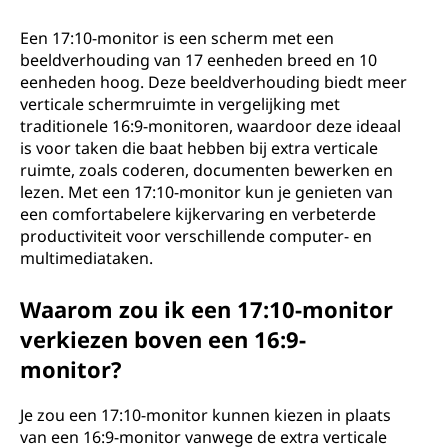
:
1
Een 17:10-monitor is een scherm met een
beeldverhouding van 17 eenheden breed en 10
0
eenheden hoog. Deze beeldverhouding biedt meer
verticale schermruimte in vergelijking met
m
traditionele 16:9-monitoren, waardoor deze ideaal
is voor taken die baat hebben bij extra verticale
o
ruimte, zoals coderen, documenten bewerken en
lezen. Met een 17:10-monitor kun je genieten van
n
een comfortabelere kijkervaring en verbeterde
productiviteit voor verschillende computer- en
i
multimediataken.
t
Waarom zou ik een 17:10-monitor
verkiezen boven een 16:9-
o
monitor?
r
Je zou een 17:10-monitor kunnen kiezen in plaats
?
van een 16:9-monitor vanwege de extra verticale