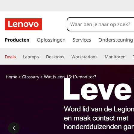
W
a
t
G
a
Producten
Oplossingen
Services
Ondersteuning
i
n
a
s
Deals
Laptops
Desktops
Workstations
Monitoren
a
r
e
d
Home
>
Glossary
> Wat is een 16:10-monitor?
e
e
h
o
n
o
f
1
d
i
6
n
h