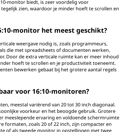
:10-monitor biedt, is zeer voordelig voor
egelijk zien, waardoor je minder hoeft te scrollen en
6:10-monitor het meest geschikt?
verticale weergave nodig is, zoals programmeurs,
onals die met spreadsheets of documenten werken,
r. Door de extra verticale ruimte kan er meer inhoud
er hoeft te scrollen en je productiviteit toeneemt.
enten bewerken gebaat bij het grotere aantal regels
kbaar voor 16:10-monitoren?
ten, meestal variërend van 20 tot 30 inch diagonaal.
soonlijke voorkeur en het beoogde gebruik. Grotere
meer meeslepende ervaring en voldoende schermruimte
e formaten, zoals 20 of 22 inch, zijn compacter en
e of als tweede monitor in opstellingen met twee