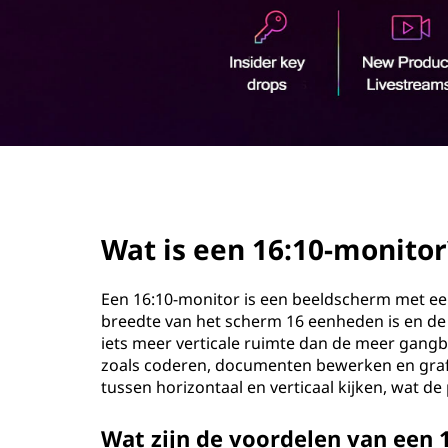
:
o
1
u
d
0
m
o
page hero 2/3
n
Wat is een 16:10-monitor
i
t
Een 16:10-monitor is een beeldscherm met ee
breedte van het scherm 16 eenheden is en d
o
iets meer verticale ruimte dan de meer gangb
zoals coderen, documenten bewerken en grafi
r
tussen horizontaal en verticaal kijken, wat de
?
Wat zijn de voordelen van een 