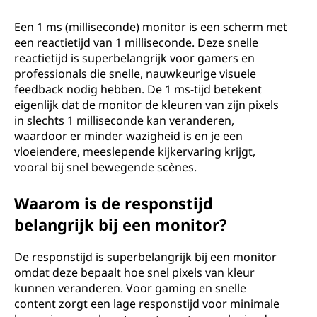
s
m
Een 1 ms (milliseconde) monitor is een scherm met
een reactietijd van 1 milliseconde. Deze snelle
o
reactietijd is superbelangrijk voor gamers en
professionals die snelle, nauwkeurige visuele
n
feedback nodig hebben. De 1 ms-tijd betekent
eigenlijk dat de monitor de kleuren van zijn pixels
i
in slechts 1 milliseconde kan veranderen,
waardoor er minder wazigheid is en je een
t
vloeiendere, meeslepende kijkervaring krijgt,
vooral bij snel bewegende scènes.
o
Waarom is de responstijd
r
belangrijk bij een monitor?
?
De responstijd is superbelangrijk bij een monitor
omdat deze bepaalt hoe snel pixels van kleur
kunnen veranderen. Voor gaming en snelle
content zorgt een lage responstijd voor minimale