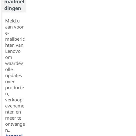
mailmel
dingen
Meld u
aan voor
e-
mailberic
hten van
Lenovo
om
waardev
olle
updates
over
producte
n,
verkoop,
eveneme
nten en
meer te
ontvange
n...