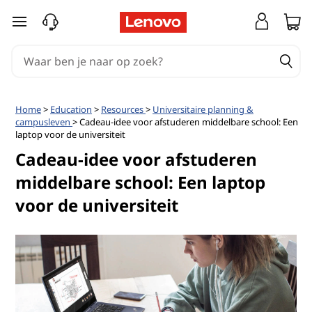
C
Ga naar de hoofdinhoud
a
d
e
Home
>
Education
>
Resources
>
Universitaire planning &
campusleven
> Cadeau-idee voor afstuderen middelbare school: Een
a
laptop voor de universiteit
Cadeau-idee voor afstuderen
u
middelbare school: Een laptop
-
voor de universiteit
i
d
e