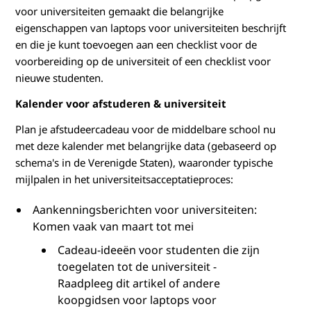
b
voor universiteiten gemaakt die belangrijke
eigenschappen van laptops voor universiteiten beschrijft
a
en die je kunt toevoegen aan een checklist voor de
r
voorbereiding op de universiteit of een checklist voor
nieuwe studenten.
e
Kalender voor afstuderen & universiteit
s
Plan je afstudeercadeau voor de middelbare school nu
met deze kalender met belangrijke data (gebaseerd op
c
schema's in de Verenigde Staten), waaronder typische
h
mijlpalen in het universiteitsacceptatieproces:
o
Aankenningsberichten voor universiteiten:
Komen vaak van maart tot mei
o
Cadeau-ideeën voor studenten die zijn
toegelaten tot de universiteit -
l
Raadpleeg dit artikel of andere
:
koopgidsen voor laptops voor