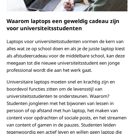
e
v
Waarom laptops een geweldig cadeau zijn
o
voor universiteitsstudenten
o
Laptops voor universiteitsstudenten vormen de kern van
alles wat ze op school doen en als je de juiste laptop kiest
r
als afstudeercadeau voor de middelbare school, kan deze
a
meegaan tot die nieuwe universiteitsstudent een jonge
professional wordt die aan het werk gaat.
f
Universitaire laptops moeten snel en krachtig zijn en
s
boordevol functies zitten om de levensstijl van
universiteitsstudenten te ondersteunen. Waarom?
t
Studenten jongleren met het bijwonen van lessen in
persoon of op afstand met hun laptop, het maken van
u
content voor opdrachten of sociale posts, en het streamen
van content of gamen in de pauzes. Studenten leiden
d
tegenwoordig een actief leven en willen geen laptop die