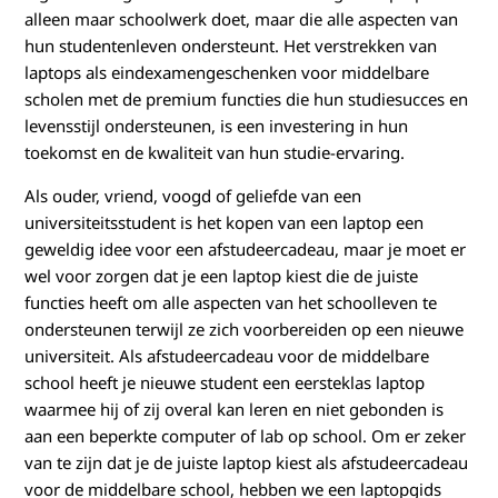
alleen maar schoolwerk doet, maar die alle aspecten van
e
hun studentenleven ondersteunt. Het verstrekken van
r
laptops als eindexamengeschenken voor middelbare
scholen met de premium functies die hun studiesucces en
e
levensstijl ondersteunen, is een investering in hun
toekomst en de kwaliteit van hun studie-ervaring.
n
Als ouder, vriend, voogd of geliefde van een
m
universiteitsstudent is het kopen van een laptop een
geweldig idee voor een afstudeercadeau, maar je moet er
i
wel voor zorgen dat je een laptop kiest die de juiste
functies heeft om alle aspecten van het schoolleven te
d
ondersteunen terwijl ze zich voorbereiden op een nieuwe
d
universiteit. Als afstudeercadeau voor de middelbare
school heeft je nieuwe student een eersteklas laptop
e
waarmee hij of zij overal kan leren en niet gebonden is
aan een beperkte computer of lab op school. Om er zeker
l
van te zijn dat je de juiste laptop kiest als afstudeercadeau
voor de middelbare school, hebben we een laptopgids