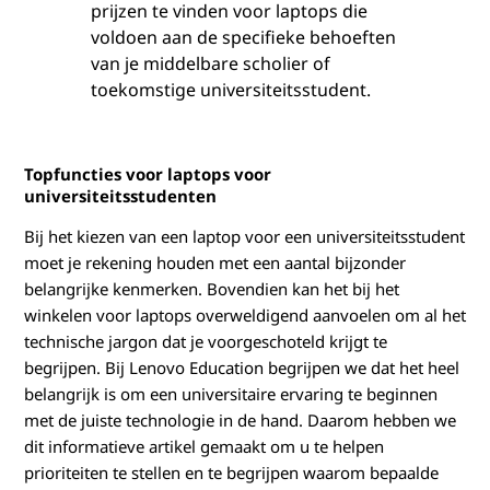
r
prijzen te vinden voor laptops die
voldoen aan de specifieke behoeften
d
van je middelbare scholier of
toekomstige universiteitsstudent.
e
u
Topfuncties voor laptops voor
n
universiteitsstudenten
Bij het kiezen van een laptop voor een universiteitsstudent
i
moet je rekening houden met een aantal bijzonder
belangrijke kenmerken. Bovendien kan het bij het
v
winkelen voor laptops overweldigend aanvoelen om al het
e
technische jargon dat je voorgeschoteld krijgt te
begrijpen. Bij Lenovo Education begrijpen we dat het heel
r
belangrijk is om een universitaire ervaring te beginnen
met de juiste technologie in de hand. Daarom hebben we
s
dit informatieve artikel gemaakt om u te helpen
prioriteiten te stellen en te begrijpen waarom bepaalde
i