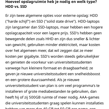
Hoeveel opslagruimte heb je nodig en welk type?
HDD vs. SSD
Er zijn twee algemene opties voor externe opslag: HDD
("harde schijf") en SSD ("solid state drive"). HDD-laptops
zijn langzamer dan SSD-laptops, maar hebben een hogere
opslagcapaciteit voor een lagere prijs. SSD's hebben geen
bewegende delen zoals HHD en zijn dus sneller & lichter
van gewicht, gebruiken minder elektriciteit, maar kosten
over het algemeen meer, dat wil zeggen dat ze meer
kosten per gigabyte. SSD's worden steeds gebruikelijker
en genieten de voorkeur van universiteitsstudenten
vanwege hun kleinere formaat en draagbaarheid; ze
geven je nieuwe universiteitsstudent een snelheidsboost
en een grotere duurzaamheid. Als je nieuwe
universiteitsstudent van plan is om veel programma's te
installeren of grote mediabestanden te gebruiken, dan
heeft hij of zij 500GB ruimte of meer nodig. AAA-games
die universiteitsstudenten graag spelen kunnen installaties
hebben van meer dan 40 GB tot 50 GB per game, een