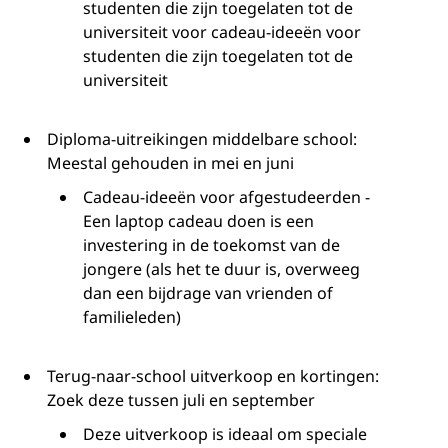
studenten die zijn toegelaten tot de
L
universiteit voor cadeau-ideeën voor
studenten die zijn toegelaten tot de
a
universiteit
p
Diploma-uitreikingen middelbare school:
t
Meestal gehouden in mei en juni
Cadeau-ideeën voor afgestudeerden -
o
Een laptop cadeau doen is een
p
investering in de toekomst van de
jongere (als het te duur is, overweeg
s
dan een bijdrage van vrienden of
familieleden)
v
o
Terug-naar-school uitverkoop en kortingen:
Zoek deze tussen juli en september
o
Deze uitverkoop is ideaal om speciale