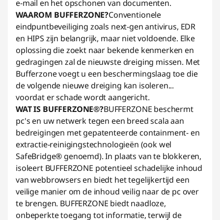
e-mail en het opschonen van documenten.
WAAROM BUFFERZONE?
Conventionele
eindpuntbeveiliging zoals next-gen antivirus, EDR
en HIPS zijn belangrijk, maar niet voldoende. Elke
oplossing die zoekt naar bekende kenmerken en
gedragingen zal de nieuwste dreiging missen. Met
Bufferzone voegt u een beschermingslaag toe die
de volgende nieuwe dreiging kan isoleren...
voordat er schade wordt aangericht.
WAT IS BUFFERZONE®?
BUFFERZONE beschermt
pc's en uw netwerk tegen een breed scala aan
bedreigingen met gepatenteerde containment- en
extractie-reinigingstechnologieën (ook wel
SafeBridge® genoemd). In plaats van te blokkeren,
isoleert BUFFERZONE potentieel schadelijke inhoud
van webbrowsers en biedt het tegelijkertijd een
veilige manier om de inhoud veilig naar de pc over
te brengen. BUFFERZONE biedt naadloze,
onbeperkte toegang tot informatie, terwijl de