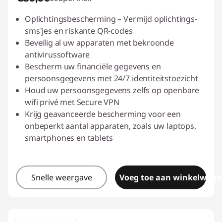
s
Oplichtingsbescherming – Vermijd oplichtings-
h
sms'jes en riskante QR-codes
Beveilig al uw apparaten met bekroonde
i
antivirussoftware
Bescherm uw financiële gegevens en
n
persoonsgegevens met 24/7 identiteitstoezicht
Houd uw persoonsgegevens zelfs op openbare
g
wifi privé met Secure VPN
Krijg geavanceerde bescherming voor een
-
onbeperkt aantal apparaten, zoals uw laptops,
D
smartphones en tablets
o
Snelle weergave
Voeg toe aan winkelwage
w
n