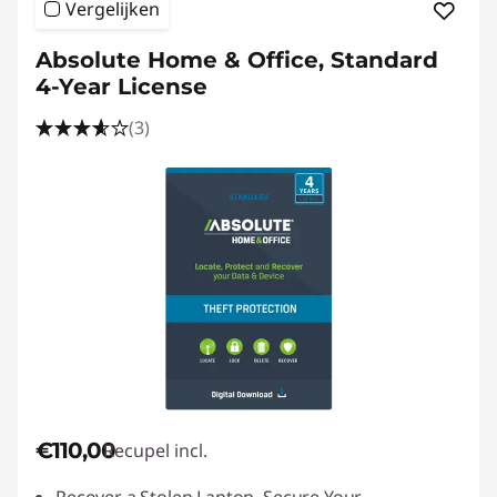
l
Vergelijken
o
Absolute Home & Office, Standard
4-Year License
a
(3)
d
s
€110,00
Recupel incl.