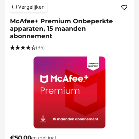
e
Vergelijken
s
McAfee+ Premium Onbeperkte
k
apparaten, 15 maanden
abonnement
t
(36)
o
p
P
u
b
l
i
€50,00
Recupel incl.