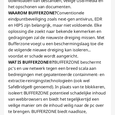
downloaden van bestanden, veilige USB-media en
het opschonen van documenten.
WAAROM BUFFERZONE?
Conventionele
eindpuntbeveiliging zoals next-gen antivirus, EDR
en HIPS zijn belangrijk, maar niet voldoende. Elke
oplossing die zoekt naar bekende kenmerken en
gedragingen zal de nieuwste dreiging missen. Met
Bufferzone voegt u een beschermingslaag toe die
de volgende nieuwe dreiging kan isoleren...
voordat er schade wordt aangericht.
WAT IS BUFFERZONE®?
BUFFERZONE beschermt
pc's en uw netwerk tegen een breed scala aan
bedreigingen met gepatenteerde containment- en
extractie-reinigingstechnologieën (ook wel
SafeBridge® genoemd). In plaats van te blokkeren,
isoleert BUFFERZONE potentieel schadelijke inhoud
van webbrowsers en biedt het tegelijkertijd een
veilige manier om de inhoud veilig naar de pc over
te brengen. BUFFERZONE biedt naadloze,