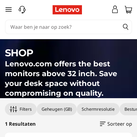
Ga naar de hoofdinhoud
SHOP
Lenovo.com offers the best
monitors above 32 inch. Save
your desk space without
compromising on quality.
Original Price 3359.01 BE_EUR Discounted Pri
Filters
Geheugen (GB)
Schermresolutie
Bestu
1 Resultaten
Sorteer op