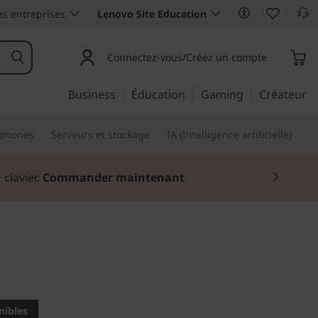
es entreprises
Lenovo Site Education
Connectez-vous/Créez un compte
Business
Éducation
Gaming
Créateur
phones
Serveurs et stockage
IA (Intelligence artificielle)
 clavier.
Commander maintenant
 géniale pour se divertir
nibles