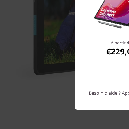
À partir 
€229,
Besoin d'aide ? App