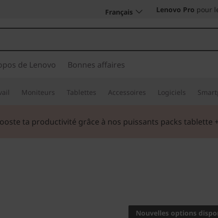
Lenovo Pro
pour l
Français
opos de Lenovo
Bonnes affaires
vail
Moniteurs
Tablettes
Accessoires
Logiciels
Smart
oste ta productivité grâce à nos puissants packs tablette +
Une tablette 10,1"
en famille
Nouvelles options dispo