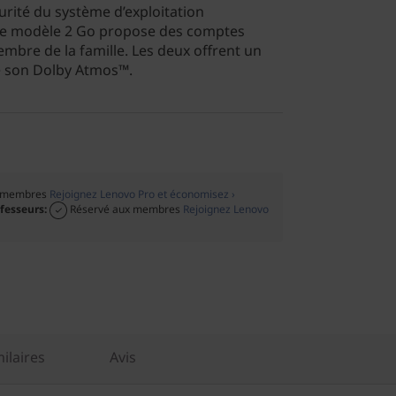
écurité du système d’exploitation
 le modèle 2 Go propose des comptes
bre de la famille. Les deux offrent un
e son Dolby Atmos™.
x membres
Rejoignez Lenovo Pro et économisez ›
ofesseurs:
Réservé aux membres
Rejoignez Lenovo
ilaires
Avis