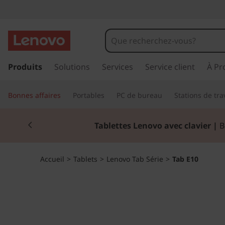
T
a
b
p
a
Produits
Solutions
Services
Service client
À Pr
E
s
s
1
Bonnes affaires
Portables
PC de bureau
Stations de tra
e
r
0
Currently displaying item 2 of 2
a
Tablettes Lenovo avec clavier |
Bo
u
c
o
Accueil
>
Tablets
>
Lenovo Tab Série
>
Tab E10
n
t
e
n
u
p