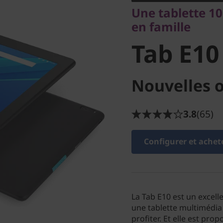
Tab E10
Une tablette 10
en famille
Tab E10
Nouvelles o
3.8
(65)
Configurer et achet
La Tab E10 est un excell
une tablette multimédia 
profiter. Et elle est pr