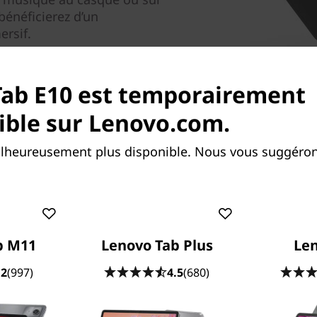
bénéficierez d’un
rsif.
Tab E10 est temporairement
ible sur Lenovo.com.
alheureusement plus disponible. Nous vous suggéron
Utilisez-la à plusieurs 
(modèle 2 Go/3 Go)
Cette fonctionnalité spécial
b M11
Lenovo Tab Plus
Le
chaque membre de la famill
personnalisé. Chaque utilis
.2
(997)
4.5
(680)
paramètres individuels (mot
sociaux, etc.). Cela donne a
sur ce que leurs enfants font