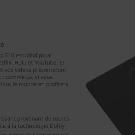
te
ab E10 est idéal pour
tflix, Hulu et YouTube. Et
et vos vidéos présenteront
s : comme ça, si vous
tout le monde en profitera
issant provenant de toutes
âce à la technologie Dolby
la musique au casque ou sur