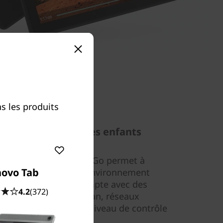
s les produits
tout en protégeant les enfants
e de la Tab E10 2 Go/3 Go permet à
novo Tab
e d’avoir son propre environnement
ateur a son propre compte avec des
4.2
(372)
s de passe, fond d’écran, réseaux
ux parents un certain niveau de contrôle
 en ligne.