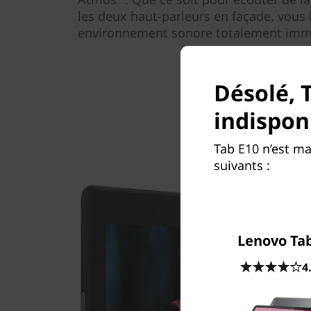
les deux haut-parleurs en façade, vous 
environnement sonore totalement imme
Désolé, 
indispon
Tab E10 n’est m
suivants :
Lenovo Ta
4