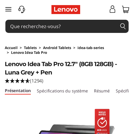
passer au contenu principal
Accueil
>
Tablets
>
Android Tablets
>
idea-tab-series
>
Lenovo Idea Tab Pro
Original Price 499.00 BE_EUR Discounted Pri
Lenovo Idea Tab Pro 12.7" (8GB 128GB) -
Luna Grey + Pen
(1294)
Présentation
Spécifications du système
Résumé
Spécifica