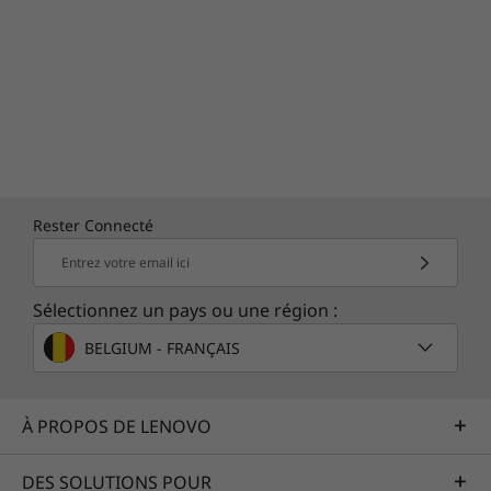
processus
En plus d'offrir un espace de collaboration
complet et équipé d'applications audio, vidéo
et natives Microsoft de haute qualité, vous
bénéficiez d'une garantie sur site d'un an et du
Lenovo Premier Support — prenez soin de
votre ThinkSmart Tiny Kit du point de vue
logiciel et matériel avec l’assistance rapide de
Rester Connecté
nos experts informatiques.
Entrez votre email ici
Sélectionnez un pays ou une région :
BELGIUM - FRANÇAIS
À PROPOS DE LENOVO
DES SOLUTIONS POUR