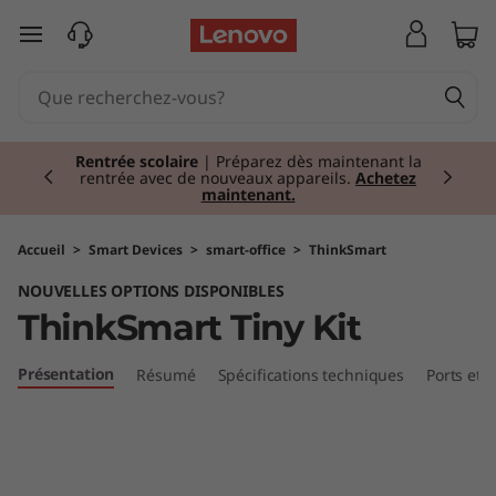
T
passer au contenu principal
h
i
Currently displaying item 2 of 2
n
PC fins et légers
| Libérez leur puissance
partout.
Commandez maintenant
k
S
Accueil
>
Smart Devices
>
smart-office
>
ThinkSmart
NOUVELLES OPTIONS DISPONIBLES
m
ThinkSmart Tiny Kit
a
Présentation
Résumé
Spécifications techniques
Ports et
r
t