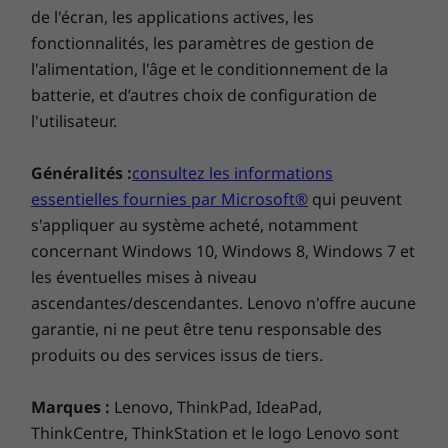
l’innovation se rencontrent. Nos appareils
de l'écran, les applications actives, les
certifiés et rigoureusement testés permettent
fonctionnalités, les paramètres de gestion de
Autres informations
d'agrandir facilement vos espaces de réunion.
l'alimentation, l'âge et le conditionnement de la
Mettez en valeur les petits espaces de réunion
batterie, et d’autres choix de configuration de
Logiciels préinstallés
les moins utilisés avec la technologie de
l'utilisateur.
vidéoconférence moderne.
Salles Microsoft Teams
ThinkSmart Manager
Généralités :
consultez les informations
essentielles fournies par Microsoft®
qui peuvent
Garantie
s'appliquer au système acheté, notamment
1 an de garantie de base
concernant Windows 10, Windows 8, Windows 7 et
1 an Lenovo Premier Support
les éventuelles mises à niveau
1 an de services professionnels ThinkSmart
ascendantes/descendantes. Lenovo n'offre aucune
Collaboration - Déploiement
garantie, ni ne peut être tenu responsable des
1 an de services professionnels ThinkSmart
produits ou des services issus de tiers.
Collaboration – Maintenance
Spécifications techniques complètes
Marques :
Lenovo, ThinkPad, IdeaPad,
Référence des spécifications des produits :
modèles,
ThinkCentre, ThinkStation et le logo Lenovo sont