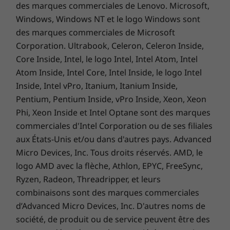
spécifications, documents, compatibilité (en anglais)
des marques commerciales de Lenovo. Microsoft,
Performances et sécurité sur tous les
Windows, Windows NT et le logo Windows sont
fronts
Les caractéristiques et spécifications ci-contre ne reflètent pas forcément
des marques commerciales de Microsoft
les versions disponibles à la vente dans ce pays !
Performances et
Corporation. Ultrabook, Celeron, Celeron Inside,
Core Inside, Intel, le logo Intel, Intel Atom, Intel
sécurité sur tous les
Atom Inside, Intel Core, Intel Inside, le logo Intel
fronts
Inside, Intel vPro, Itanium, Itanium Inside,
Pentium, Pentium Inside, vPro Inside, Xeon, Xeon
Faites l'expérience d'une confidentialité et
Phi, Xeon Inside et Intel Optane sont des marques
d'une sécurité inégalées dès le début avec le
commerciales d'Intel Corporation ou de ses filiales
ThinkSmart Tiny Kit. Découvrez des
aux États-Unis et/ou dans d'autres pays. Advanced
performances constantes et robustes pour
Micro Devices, Inc. Tous droits réservés. AMD, le
répondre à vos exigences avec Windows 11
logo AMD avec la flèche, Athlon, EPYC, FreeSync,
préchargé qui fusionne avec l’écosystème de
Ryzen, Radeon, Threadripper, et leurs
Office 365. De plus, ses outils avancés de
combinaisons sont des marques commerciales
gestion et de création de rapports maximisent
d’Advanced Micro Devices, Inc. D'autres noms de
le potentiel de tous vos espaces de réunion,
société, de produit ou de service peuvent être des
dès la première utilisation.