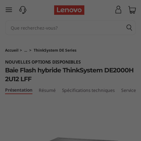
B
passer au contenu principal
a
i
e
Accueil
>
...
>
ThinkSystem DE Series
F
NOUVELLES OPTIONS DISPONIBLES
Baie Flash hybride ThinkSystem DE2000H
l
2U12 LFF
a
Présentation
Résumé
Spécifications techniques
Services
s
h
h