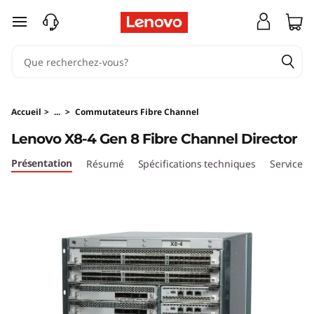
L
passer au contenu principal
e
n
o
Accueil
>
...
>
Commutateurs Fibre Channel
v
Lenovo X8-4 Gen 8 Fibre Channel Director
o
Présentation
Résumé
Spécifications techniques
Services
X
8
-
4