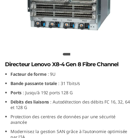
G
e
n
8
F
Lenovo X8-4 Gen 8 Fibre Channel
Director
i
Directeur Lenovo X8-4 Gen 8 Fibre Channel
Facteur de forme
: 9U
b
Bande passante totale
: 31 Tbits/s
r
Ports
: Jusqu'à 192 ports 128 G
Débits des liaisons
: Autodétection des débits FC 16, 32, 64
e
et 128 G
C
Protection des centres de données par une sécurité
avancée
h
Modernisez la gestion SAN grâce à l'autonomie optimisée
par l'IA