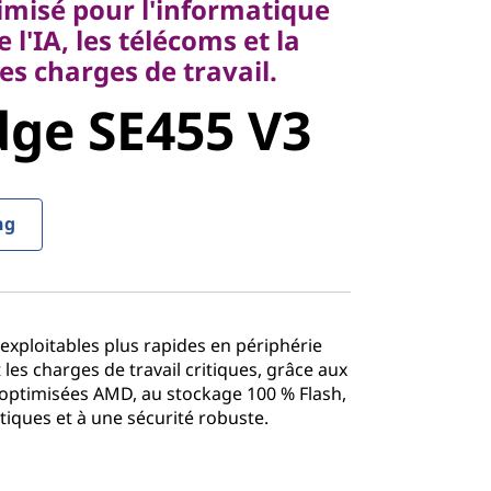
imisé pour l'informatique
charges de travail.
 l'IA, les télécoms et la
e SE455 V3
es charges de travail.
ge SE455 V3
ng
exploitables plus rapides en périphérie
t les charges de travail critiques, grâce aux
optimisées AMD, au stockage 100 % Flash,
iques et à une sécurité robuste.