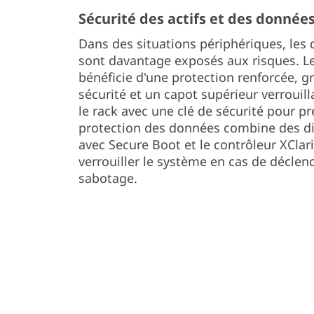
r
Sécurité des actifs et des donnée
g
Dans des situations périphériques, les 
sont davantage exposés aux risques. L
e
bénéficie d'une protection renforcée, g
sécurité et un capot supérieur verrouilla
s
le rack avec une clé de sécurité pour pr
d
protection des données combine des d
avec Secure Boot et le contrôleur XClari
e
verrouiller le système en cas de décle
sabotage.
t
r
a
v
a