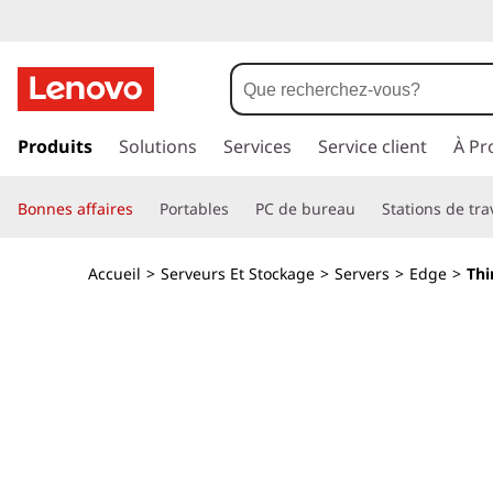
T
h
i
p
a
Produits
Solutions
Services
Service client
À Pr
n
s
s
k
Bonnes affaires
Portables
PC de bureau
Stations de tra
e
r
E
a
Accueil
>
Serveurs Et Stockage
>
Servers
>
Edge
>
Thi
u
d
c
o
g
n
t
e
e
n
S
u
p