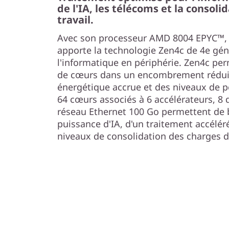
d
de l'IA, les télécoms et la consol
travail.
e
Avec son processeur AMD 8004 EPYC™, 
c
apporte la technologie Zen4c de 4e gén
l'informatique en périphérie. Zen4c p
o
de cœurs dans un encombrement réduit, 
énergétique accrue et des niveaux de p
n
64 cœurs associés à 6 accélérateurs, 8 
s
réseau Ethernet 100 Go permettent de b
puissance d'IA, d'un traitement accélér
o
niveaux de consolidation des charges de
l
i
d
a