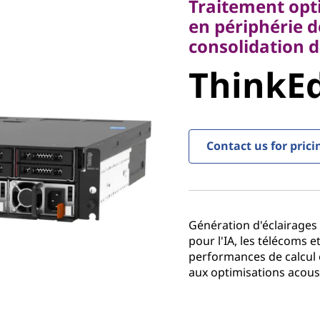
Traitement opt
consolidation des 
en périphérie de
ThinkEdg
consolidation d
ThinkEd
Contact us for prici
Génération d'éclairages 
pour l'IA, les télécoms e
performances de calcul 
aux optimisations acoust