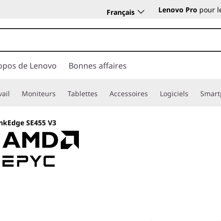
Lenovo Pro
pour l
Français
opos de Lenovo
Bonnes affaires
vail
Moniteurs
Tablettes
Accessoires
Logiciels
Smart
nkEdge SE455 V3
Traitement optimi
en périphérie de l'