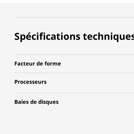
i
l
Spécifications technique
Facteur de forme
Processeurs
Baies de disques