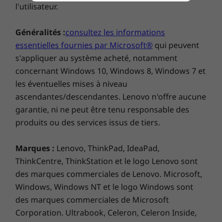
l'utilisateur.
®
de la technologie Intel
WiFi 6 et à un port
Thunderbolt™ 4 offrant des transferts et une
Généralités :
consultez les informations
charge rapides.
essentielles fournies par Microsoft®
qui peuvent
s'appliquer au système acheté, notamment
concernant Windows 10, Windows 8, Windows 7 et
les éventuelles mises à niveau
ascendantes/descendantes. Lenovo n'offre aucune
garantie, ni ne peut être tenu responsable des
produits ou des services issus de tiers.
Marques :
Lenovo, ThinkPad, IdeaPad,
Un circuit graphique généreux
ThinkCentre, ThinkStation et le logo Lenovo sont
des marques commerciales de Lenovo. Microsoft,
®
®
e
Le circuit graphique intégré Intel
Iris
X
Windows, Windows NT et le logo Windows sont
propose une expérience de streaming et de
des marques commerciales de Microsoft
montage vidéo plus fluide, détaillée et
Corporation. Ultrabook, Celeron, Celeron Inside,
saisissante. Vous pouvez également booster