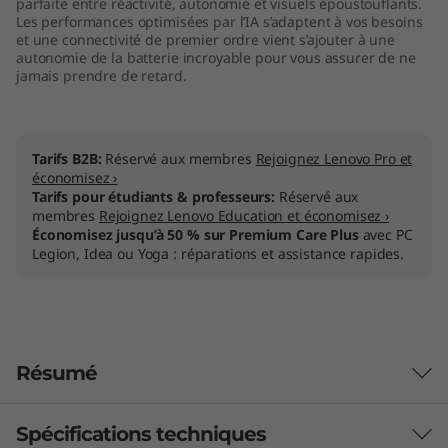
parfaite entre réactivité, autonomie et visuels époustouflants.
l
Les performances optimisées par l’IA s’adaptent à vos besoins
et une connectivité de premier ordre vient s’ajouter à une
autonomie de la batterie incroyable pour vous assurer de ne
)
jamais prendre de retard.
Tarifs B2B:
Réservé aux membres
Rejoignez Lenovo Pro et
économisez ›
Tarifs pour étudiants & professeurs:
Réservé aux
membres
Rejoignez Lenovo Education et économisez ›
Économisez jusqu’à 50 % sur Premium Care Plus
avec PC
Legion, Idea ou Yoga : réparations et assistance rapides.
Résumé
Spécifications techniques
Yoga, pour chacun de nous