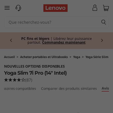
Y
passer au contenu principal
o
g
Currently displaying item 2 of 2
a
PC fins et légers
| Libérez leur puissance
partout.
Commandez maintenant
S
l
Accueil
>
Acheter portables et Ultrabooks
>
Yoga
>
Yoga Série Slim
NOUVELLES OPTIONS DISPONIBLES
i
Yoga Slim 7i Pro (14" Intel)
m
(87)
Avis
cessoires compatibles
Comparer des produits similaires
7
i