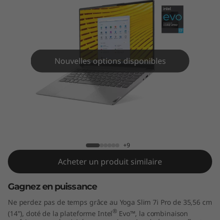
P
r
o
(
Nouvelles options disponibles
1
4
Yoga Slim 7i Pro (14" Intel)
"
I
+9
Acheter un produit similaire
n
Gagnez en puissance
t
Ne perdez pas de temps grâce au Yoga Slim 7i Pro de 35,56 cm
e
®
(14"), doté de la plateforme Intel
Evo™, la combinaison