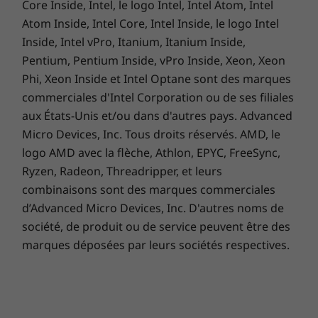
Core Inside, Intel, le logo Intel, Intel Atom, Intel
votre ordinateur portable afin de travailler et
de jouer en optant pour une carte graphique
Atom Inside, Intel Core, Intel Inside, le logo Intel
®
®
Inside, Intel vPro, Itanium, Itanium Inside,
allant jusqu’au modèle NVIDIA
GeForce
Pentium, Pentium Inside, vPro Inside, Xeon, Xeon
MX450, avec des performances 30 % plus
puissantes que les générations précédentes
Phi, Xeon Inside et Intel Optane sont des marques
pour le gaming ou la création de contenu.
commerciales d'Intel Corporation ou de ses filiales
aux États-Unis et/ou dans d'autres pays. Advanced
Micro Devices, Inc. Tous droits réservés. AMD, le
logo AMD avec la flèche, Athlon, EPYC, FreeSync,
Ryzen, Radeon, Threadripper, et leurs
combinaisons sont des marques commerciales
d’Advanced Micro Devices, Inc. D'autres noms de
société, de produit ou de service peuvent être des
marques déposées par leurs sociétés respectives.
Plus intelligent que jamais
Rentabilisez votre temps et vos efforts avec un
éventail de fonctionnalités intelligentes