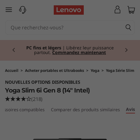
Y
passer au contenu principal
o
g
Currently displaying item 2 of 2
a
PC fins et légers
| Libérez leur puissance
partout.
Commandez maintenant
S
l
Accueil
>
Acheter portables et Ultrabooks
>
Yoga
>
Yoga Série Slim
NOUVELLES OPTIONS DISPONIBLES
i
Yoga Slim 6i Gen 8 (14" Intel)
m
(218)
Avis
cessoires compatibles
Comparer des produits similaires
6
i