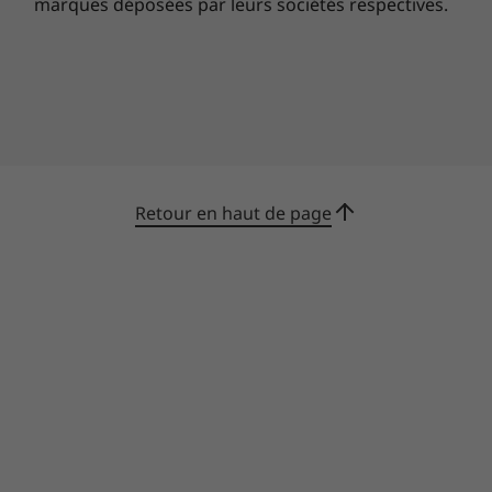
marques déposées par leurs sociétés respectives.
Les spécifications peuvent varier selon la zone géographique/le modèle.
Retour en haut de page