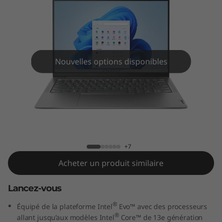
G
e
n
8
Nouvelles options disponibles
(
1
Yoga Slim 6i Gen 8 (14" Intel)
4
"
+7
Acheter un produit similaire
I
Lancez-vous
n
®
Équipé de la plateforme Intel
Evo™ avec des processeurs
t
®
allant jusqu’aux modèles Intel
Core™ de 13e génération