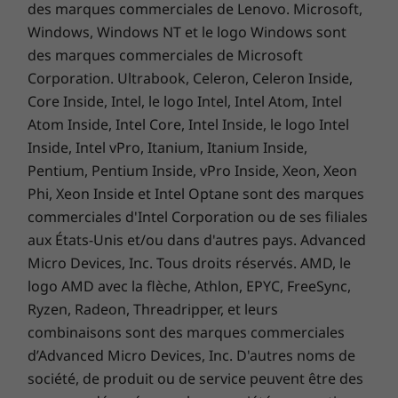
des marques commerciales de Lenovo. Microsoft,
Windows, Windows NT et le logo Windows sont
des marques commerciales de Microsoft
Profitez de 3 mois d’accès au Xbox Game
Corporation. Ultrabook, Celeron, Celeron Inside,
Pass sur les appareils Lenovo Yoga
Core Inside, Intel, le logo Intel, Intel Atom, Intel
Atom Inside, Intel Core, Intel Inside, le logo Intel
Jouez à plus de 100 jeux de haute qualité avec
Inside, Intel vPro, Itanium, Itanium Inside,
votre nouveau portable Lenovo Yoga et trois
mois de Xbox Game Pass, y compris EA Play. De
Pentium, Pentium Inside, vPro Inside, Xeon, Xeon
nouveaux jeux sont ajoutés en permanence :
Phi, Xeon Inside et Intel Optane sont des marques
vous ne serez donc jamais à court de nouvelles
commerciales d'Intel Corporation ou de ses filiales
aventures. Téléchargez et jouez avec un rendu
aux États-Unis et/ou dans d'autres pays. Advanced
ultrafidèle ou accédez à des jeux de console
Micro Devices, Inc. Tous droits réservés. AMD, le
depuis le Cloud avec une manette connectée.
logo AMD avec la flèche, Athlon, EPYC, FreeSync,
Ryzen, Radeon, Threadripper, et leurs
combinaisons sont des marques commerciales
d’Advanced Micro Devices, Inc. D'autres noms de
société, de produit ou de service peuvent être des