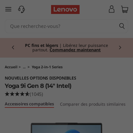
Y
passer au contenu principal
o
g
Currently displaying item 2 of 2
a
PC fins et légers
| Libérez leur puissance
partout.
Commandez maintenant
9
i
Accueil
>
...
>
Yoga 2-in-1 Series
NOUVELLES OPTIONS DISPONIBLES
G
Yoga 9i Gen 8 (14" Intel)
e
(1045)
Accessoires compatibles
Comparer des produits similaires
n
8