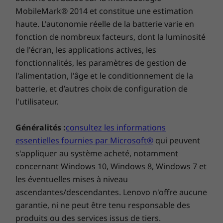
Stylet
MobileMark® 2014 et constitue une estimation
Les contenus audiovisuels n’ont jamais été
haute. L'autonomie réelle de la batterie varie en
Lenovo Precision Pen 2 (inclus dans la boîte)
aussi agréables à regarder et à écouter. Muni
fonction de nombreux facteurs, dont la luminosité
de quatre haut-parleurs Bowers et Wilkins, le
Certifications environnementales
Yoga 9i Gen 8 dispose également d’une barre
de l'écran, les applications actives, les
®
fonctionnalités, les paramètres de gestion de
®
de son Dolby Atmos
rotative à 360° qui vous
ENERGY STAR
8.0
plonge au cœur de l’action. Pour couronner le
l'alimentation, l'âge et le conditionnement de la
®
EPEAT
Silver dans les zones concernées*
tout, la résolution jusqu’au format 4K sur un
batterie, et d’autres choix de configuration de
écran OLED PureSight et la technologie Dolby
l'utilisateur.
* Consultez
www.epeat.net
pour connaître l’éligibilité de certification par pays.
Vision™ vous font vivre une expérience visuelle
exceptionnelle.
Généralités :
consultez les informations
Logiciels préinstallés
essentielles fournies par Microsoft®
qui peuvent
Amazon Alexa
s'appliquer au système acheté, notamment
®
®
®
concernant Windows 10, Windows 8, Windows 7 et
Dolby
Access (Dolby Vision
et Dolby Atmos
)
les éventuelles mises à niveau
Lenovo Vantage
ascendantes/descendantes. Lenovo n'offre aucune
®
McAfee
LiveSafe™
garantie, ni ne peut être tenu responsable des
Version d’essai de Microsoft Office 365
produits ou des services issus de tiers.