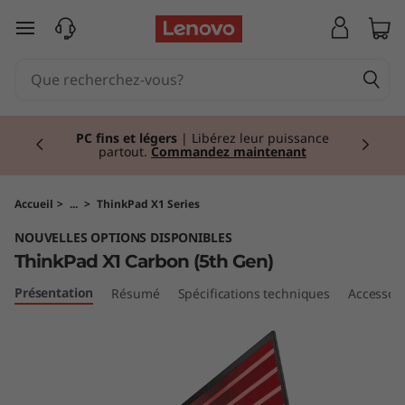
T
passer au contenu principal
h
i
Currently displaying item 2 of 2
n
PC fins et légers
| Libérez leur puissance
partout.
Commandez maintenant
k
P
Accueil
>
...
>
ThinkPad X1 Series
NOUVELLES OPTIONS DISPONIBLES
a
ThinkPad X1 Carbon (5th Gen)
d
Présentation
Résumé
Spécifications techniques
Accessoir
X
1