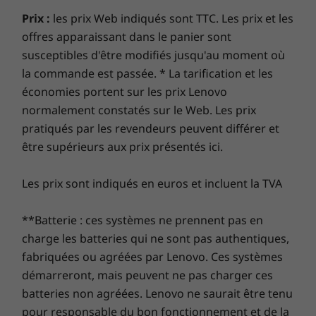
Pro 64-bit
Windows 11 Profe
Windows 1
chassis and a magnesium alloy roll-cage for
renforcée pour vous protéger des logiciels
Prix :
les prix Web indiqués sont TTC. Les prix et les
ssionnel
added strength, we’ve engineered the new X1
publicitaires, des logiciels malveillants et d’autres
offres apparaissant dans le panier sont
Carbon to handle whatever comes your way.
menaces. Libérez le potentiel d’un parcours virtuel
susceptibles d'être modifiés jusqu'au moment où
Mémoire totale
Mémoire totale
Mémoire 
From spilled drinks, to drops and knocks, this
passionnant !
Up to 16GB
Jusqu’à 64 Go de
32 G LPDD
la commande est passée. * La tarification et les
laptop is tested against 12 military-grade
LPDDR3 1866MHz
LPDDR5x
8533MT/s 
économies portent sur les prix Lenovo
requirements and passes more than 200
8 400 MT/s soudé
double ca
normalement constatés sur le Web. Les prix
à double canal
durability tests. Whether it’s a day at the office,
pratiqués par les revendeurs peuvent différer et
or a day on the move, X1 Carbon has you
covered.
être supérieurs aux prix présentés ici.
Disque dur
Disque d
Up & Running Even If You’re
Disque SSD PCIe
SSD PCIe 
Not
Les prix sont indiqués en euros et incluent la TVA
Gen5 jusqu’à 2 To
(2280) jusq
(2280)
Even when WiFi is out of range, the new X1
**Batterie : ces systèmes ne prennent pas en
Carbon has optional Qualcomm®
Acheter
Achet
charge les batteries qui ne sont pas authentiques,
Snapdragon™ X7 LTE-A (optional) available—so
fabriquées ou agréées par Lenovo. Ces systèmes
you can always have connectivity and access to
démarreront, mais peuvent ne pas charger ces
Comparer
Comparer
Compa
all your data and apps in the cloud.
batteries non agréées. Lenovo ne saurait être tenu
pour responsable du bon fonctionnement et de la