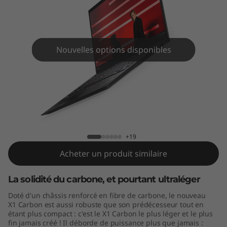
C
a
r
Nouvelles options disponibles
b
o
n
ThinkPad X1 Carbon (5th Gen)
G
+19
e
Acheter un produit similaire
n
La solidité du carbone, et pourtant ultraléger
5
Doté d'un châssis renforcé en fibre de carbone, le nouveau
X1 Carbon est aussi robuste que son prédécesseur tout en
étant plus compact : c'est le X1 Carbon le plus léger et le plus
fin jamais créé ! Il déborde de puissance plus que jamais :