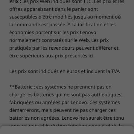
Prix :
les prix Web indiqués sont TTC. Les prix et les
publicitaires, des logiciels malveillants et d’autres
offres apparaissant dans le panier sont
Mémoire totale
Mémoire totale
Mémoire 
menaces. Libérez le potentiel d’un parcours virtuel
Up to 16GB DDR4
Jusqu’à 64G
Jusqu'à 32
susceptibles d'être modifiés jusqu'au moment où
LPDDR5X
mémoire 
passionnant !
la commande est passée. * La tarification et les
(8 400 MT/
soudée
économies portent sur les prix Lenovo
normalement constatés sur le Web. Les prix
Disque dur
Disque d
pratiqués par les revendeurs peuvent différer et
Disque SSD PCIe
Disque SS
être supérieurs aux prix présentés ici.
Gen4x4 jusqu’à 2
Gen5 jusqu
To (2280)
(2280)
Les prix sont indiqués en euros et incluent la TVA
Acheter
Achet
**Batterie : ces systèmes ne prennent pas en
charge les batteries qui ne sont pas authentiques,
Comparer
Comparer
Compa
fabriquées ou agréées par Lenovo. Ces systèmes
Une batterie qui dure
démarreront, mais peuvent ne pas charger ces
batteries non agréées. Lenovo ne saurait être tenu
Explorer tous Acheter portables et Ultrabooks
Le portable X13 Yoga 2-en-1 vous offre une
pour responsable du bon fonctionnement et de la
autonomie d’une journée entière. Si vous avez
sécurité de batteries non agréées et n'assume