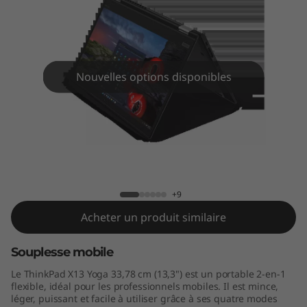
3
Y
o
Nouvelles options disponibles
g
a
ThinkPad X13 Yoga
+9
Acheter un produit similaire
Souplesse mobile
Le ThinkPad X13 Yoga 33,78 cm (13,3") est un portable 2-en-1
flexible, idéal pour les professionnels mobiles. Il est mince,
léger, puissant et facile à utiliser grâce à ses quatre modes