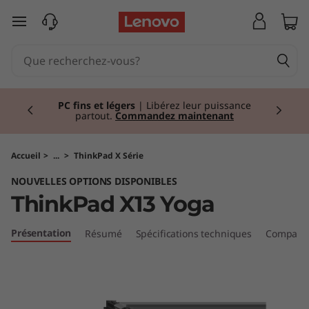
T
passer au contenu principal
h
i
Currently displaying item 2 of 2
n
PC fins et légers
| Libérez leur puissance
partout.
Commandez maintenant
k
P
Accueil
>
...
>
ThinkPad X Série
NOUVELLES OPTIONS DISPONIBLES
a
ThinkPad X13 Yoga
d
Présentation
Résumé
Spécifications techniques
Comparer 
X
1