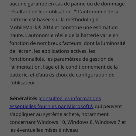
Lecteur de carte microSD
aucune garantie en cas de panne ou de dommage
En option : Lecteur de carte à puce
Explorer tous Acheter portables et Ultrabooks
résultant de leur utilisation. * L'autonomie de la
Connecteur mixte écouteurs/micro
batterie est basée sur la méthodologie
HDMI 1.4
MobileMark® 2014 et constitue une estimation
Port RJ45
haute. L'autonomie réelle de la batterie varie en
Coupez l’électricité…
fonction de nombreux facteurs, dont la luminosité
Adaptateur secteur
de l'écran, les applications actives, les
Ou du moins, débranchez-vous de la prise
Port USB-C 65 W (prend en charge RapidCharge)
fonctionnalités, les paramètres de gestion de
secteur : le portable ThinkPad T15 offre une
Stations d’accueil prises en charge
l'alimentation, l'âge et le conditionnement de la
autonomie de batterie suffisante pour tenir
batterie, et d’autres choix de configuration de
toute une journée de travail et jusque tard
Station d’accueil Thunderbolt ThinkPad (2e gén.)
dans la nuit. De plus, si vous avez besoin de
l'utilisateur.
Station d’accueil ThinkPad Basic/Pro/Ultra Dock
plus de batterie, la technologie RapidCharge
Station d’accueil à connexion mécanique latérale
vous permet de la recharger de 0 à 80 % en
Généralités :
consultez les informations
une heure seulement. Oubliez la prise secteur
essentielles fournies par Microsoft®
qui peuvent
Stations d’accueil vendues séparément.
qui vous enchaîne à votre bureau et déplacez-
s'appliquer au système acheté, notamment
vous où vous voulez.
Les caractéristiques et spécifications ci-contre ne reflètent pas forcément
concernant Windows 10, Windows 8, Windows 7 et
les versions disponibles à la vente dans ce pays !
les éventuelles mises à niveau
Restez en ligne partout