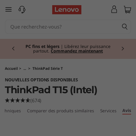
T
passer au contenu principal
h
i
Currently displaying item 2 of 2
n
PC fins et légers
| Libérez leur puissance
partout.
Commandez maintenant
k
P
Accueil
>
...
>
ThinkPad Série T
NOUVELLES OPTIONS DISPONIBLES
a
ThinkPad T15 (Intel)
d
(674)
T
Avis
 techniques
Comparer des produits similaires
Services
1