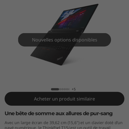
5
(
I
n
Nouvelles options disponibles
t
e
ThinkPad T15 (Intel)
l
)
+5
Acheter un produit similaire
Une bête de somme aux allures de pur-sang
Avec un large écran de 39,62 cm (15,6") et un clavier doté d’un
pavé numérique, le ThinkPad T15
i
est un outil de travail