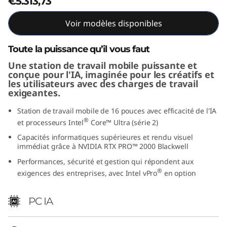
€5.313,73
e
Voir modèles disponibles
l
Toute la puissance qu’il vous faut
)
Une station de travail mobile puissante et
conçue pour l'IA, imaginée pour les créatifs et
les utilisateurs avec des charges de travail
exigeantes.
Station de travail mobile de 16 pouces avec efficacité de l'IA
®
et processeurs Intel
Core™ Ultra (série 2)
Capacités informatiques supérieures et rendu visuel
immédiat grâce à NVIDIA RTX PRO™ 2000 Blackwell
Performances, sécurité et gestion qui répondent aux
®
exigences des entreprises, avec Intel vPro
en option
PC IA