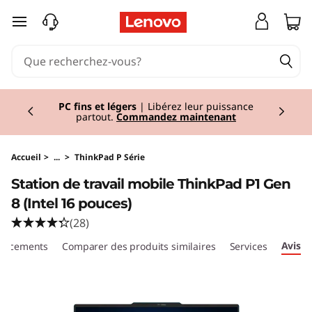
T
passer au contenu principal
h
i
Currently displaying item 2 of 2
n
PC fins et légers
| Libérez leur puissance
partout.
Commandez maintenant
k
P
Accueil
>
...
>
ThinkPad P Série
Station de travail mobile ThinkPad P1 Gen
a
8 (Intel 16 pouces)
d
(28)
Avis
placements
Comparer des produits similaires
Services
P
1