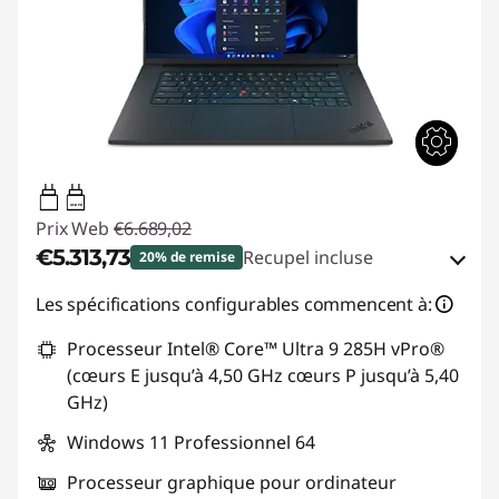
USB PD
Prix Web
€6.689,02
€5.313,73
Recupel incluse
20% de remise
Bons de réduction en ligne :
-€1.375,29
Les spécifications configurables commencent à:
Processeur Intel® Core™ Ultra 9 285H vPro®
Code de réduction :
THINKDEAL
(cœurs E jusqu’à 4,50 GHz cœurs P jusqu’à 5,40
GHz)
Windows 11 Professionnel 64
Processeur graphique pour ordinateur