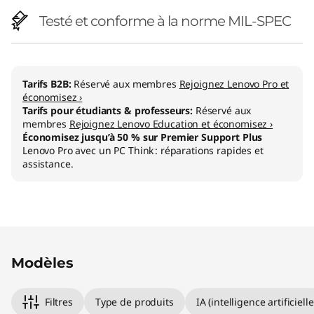
Testé et conforme à la norme MIL-SPEC
Tarifs B2B:
Réservé aux membres
Rejoignez Lenovo Pro et
économisez ›
Tarifs pour étudiants & professeurs:
Réservé aux
membres
Rejoignez Lenovo Education et économisez ›
Économisez jusqu’à 50 % sur Premier Support Plus
Lenovo Pro avec un PC Think : réparations rapides et
assistance.
Original Price 1499.02 BE_EUR Discounted Pri
Original Price 1659.01 BE_EUR Discounted Pric
Original Price 2319.00 BE_EUR Discounted Pri
Modèles
Filtres
Type de produits
IA (intelligence artificielle