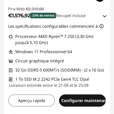
Prix Web
€2.319,00
€1.576,92
Recupel incluse
32% de remise
Bons de réduction en ligne :
-€742,08
Les spécifications configurables commencent à:
Processeur AMD Ryzen™ 7 250 (3,30 GHz
Code de réduction :
THINKDEAL
jusqu’à 5,10 GHz)
Windows 11 Professionnel 64
Circuit graphique intégré
32 Go DDR5-5 600MT/s (SODIMM) - (2 x 16 Go)
1 To SSD M.2 2242 PCIe Gen4 TLC Opal
Livraison estimée entre le 21-08 et le 25-08
Aperçu rapide
Configurer maintenant