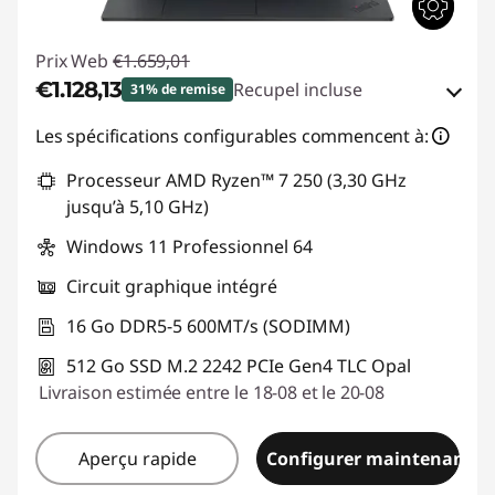
Prix Web
€1.659,01
€1.128,13
Recupel incluse
31% de remise
Bons de réduction en ligne :
-€530,88
Les spécifications configurables commencent à:
Processeur AMD Ryzen™ 7 250 (3,30 GHz
Code de réduction :
THINKDEAL
jusqu’à 5,10 GHz)
Windows 11 Professionnel 64
Circuit graphique intégré
16 Go DDR5-5 600MT/s (SODIMM)
512 Go SSD M.2 2242 PCIe Gen4 TLC Opal
Livraison estimée entre le 18-08 et le 20-08
Aperçu rapide
Configurer maintenant