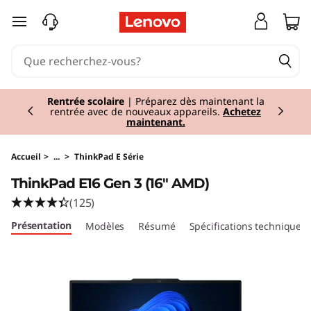
T
passer au contenu principal
h
i
Currently displaying item 1 of 2
n
Rentrée scolaire
| Préparez dès maintenant la
rentrée avec de nouveaux appareils.
Achetez
maintenant.
k
P
Accueil
>
...
>
ThinkPad E Série
ThinkPad E16 Gen 3 (16" AMD)
a
(125)
d
Présentation
Modèles
Résumé
Spécifications techniques
E
1