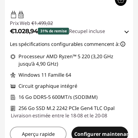
65W-65W
USB PD
Prix Web
€1.499,02
€1.028,94
Recupel incluse
31% de remise
Bons de réduction en ligne :
-€470,08
Les spécifications configurables commencent à:
Processeur AMD Ryzen™ 5 220 (3,20 GHz
Code de réduction :
THINKDEAL
jusqu’à 4,90 GHz)
Windows 11 Famille 64
Circuit graphique intégré
16 Go DDR5-5 600MT/s (SODIMM)
256 Go SSD M.2 2242 PCIe Gen4 TLC Opal
Livraison estimée entre le 18-08 et le 20-08
Aperçu rapide
Configurer maintenant