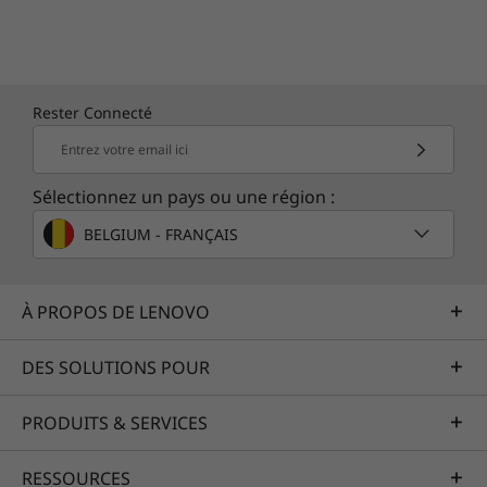
Le pavé tactile étendu et fluide facilite la
navigation. Vous pouvez également
personnaliser la touche intelligente F9 pour
ouvrir l'application que vous utilisez le plus ou
conserver sa fonction par défaut, c'est-à-dire
Rester Connecté
un lien direct vers notre page Services.
Entrez votre email ici
Sélectionnez un pays ou une région :
BELGIUM - FRANÇAIS
À PROPOS DE LENOVO
DES SOLUTIONS POUR
PRODUITS & SERVICES
RESSOURCES