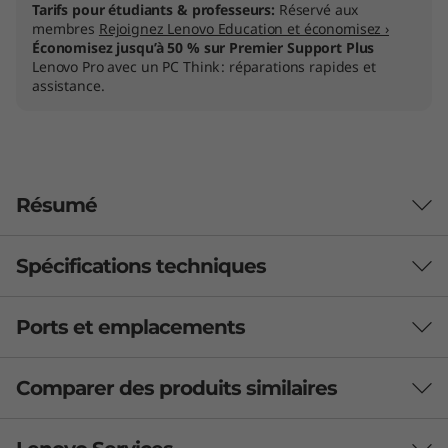
Tarifs pour étudiants & professeurs:
Réservé aux
membres
Rejoignez Lenovo Education et économisez ›
Économisez jusqu’à 50 % sur Premier Support Plus
Lenovo Pro avec un PC Think : réparations rapides et
assistance.
Résumé
Spécifications techniques
Grand à l’intérieur comme à l’extérieur
Vous souhaitez un portable professionnel
Ports et emplacements
PERFORMANCES
extrêmement performant et qui améliore la
productivité ? Le portable Lenovo
Autonomie
ThinkBook 16 Gen 6 représente une mise à
Comparer des produits similaires
71 Wh
niveau de pointe pour vos tâches
45 Wh
quotidiennes. Cet appareil équipé de
3 Similiar products selected