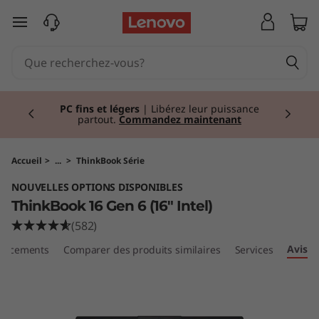
T
passer au contenu principal
h
i
Currently displaying item 2 of 2
n
PC fins et légers
| Libérez leur puissance
partout.
Commandez maintenant
k
B
Accueil
>
...
>
ThinkBook Série
NOUVELLES OPTIONS DISPONIBLES
o
ThinkBook 16 Gen 6 (16" Intel)
o
(582)
Avis
placements
Comparer des produits similaires
Services
k
1