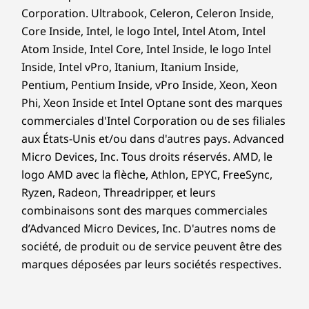
provenant de l’océan (OBP)
Corporation. Ultrabook, Celeron, Celeron Inside,
Touches du clavier composées à 50 % de plastique
Core Inside, Intel, le logo Intel, Intel Atom, Intel
recyclé PCC
Atom Inside, Intel Core, Intel Inside, le logo Intel
Enceinte du haut-parleur composée à 30 % de
Inside, Intel vPro, Itanium, Itanium Inside,
plastique recyclé PCC
Pentium, Pentium Inside, vPro Inside, Xeon, Xeon
Améliorez votre niveau
Boitier de la batterie composé à 25 % de plastique
Phi, Xeon Inside et Intel Optane sont des marques
recyclé PCC
de performance
commerciales d'Intel Corporation ou de ses filiales
Cadre extérieur composé à 15 % de plastique recyclé
aux États-Unis et/ou dans d'autres pays. Advanced
PCC
potentiel
Micro Devices, Inc. Tous droits réservés. AMD, le
Boite en carton et pour les accessoires certifiée Forest
logo AMD avec la flèche, Athlon, EPYC, FreeSync,
®
Stewardship Council
(FSC)
Ryzen, Radeon, Threadripper, et leurs
Certifications/immatriculations
combinaisons sont des marques commerciales
d’Advanced Micro Devices, Inc. D'autres noms de
®
Certifié ENERGY STAR
9.0
société, de produit ou de service peuvent être des
®
Certifié Forest Stewardship Council
(FSC)
marques déposées par leurs sociétés respectives.
Certifié TCO 10.0
Eyesafe de TÜV