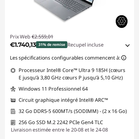
Prix Web
€2.559,01
€1.740,13
Recupel incluse
31% de remise
Bons de réduction en ligne :
-€818,88
Les spécifications configurables commencent à:
Processeur Intel® Core™ Ultra 9 185H (cœurs
Code de réduction :
THINKDEAL
E jusqu’à 3,80 GHz cœurs P jusqu’à 5,10 GHz)
Windows 11 Professionnel 64
Circuit graphique intégré Intel® ARC™
32 Go DDR5-5 600MT/s (SODIMM) - (2 x 16 Go)
256 Go SSD M.2 2242 PCIe Gen4 TLC
Livraison estimée entre le 20-08 et le 24-08