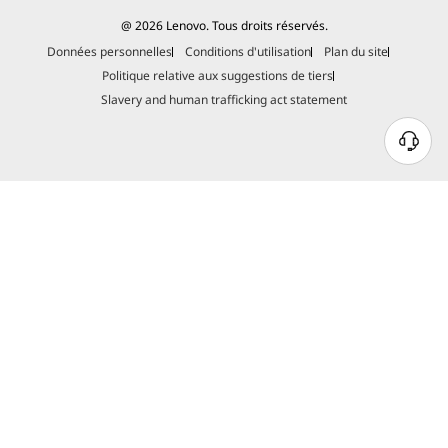
@ 2026 Lenovo. Tous droits réservés.
Données personnelles
Conditions d'utilisation
Plan du site
Politique relative aux suggestions de tiers
Slavery and human trafficking act statement
Une puissance
extensible avec plus de
c
possibilités
Avec ses nombreuses configurations de
Ga
stockage et de mémoire, l’ordinateur
pro