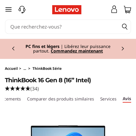
T
passer au contenu principal
h
i
Currently displaying item 2 of 2
n
PC fins et légers
| Libérez leur puissance
partout.
Commandez maintenant
k
B
Accueil
>
...
>
ThinkBook Série
ThinkBook 16 Gen 8 (16” Intel)
o
(34)
o
Avis
placements
Comparer des produits similaires
Services
k