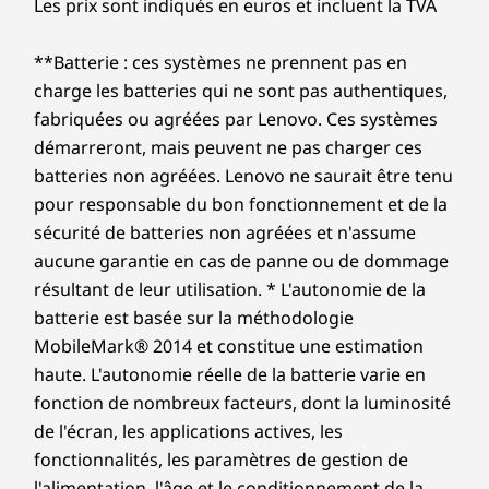
Les prix sont indiqués en euros et incluent la TVA
Up to 4TB M.2
Jusqu'à 1 To de
Jusqu'à 4 
et partager des présentations, ainsi que
garant
®
Wi-Fi 6E* 2 × 2 AX avec Bluetooth
5.3
PCIe Gen4 x 4
SSD M.2 PCIe Gen
SSD PCIe 
pour s’immerger dans les
dém
SSD, dual SSD slot
4 x 4
M.2 de 1 T
®
Wi-Fi 6 2 × 2 AX avec Bluetooth
5.2
**Batterie : ces systèmes ne prennent pas en
divertissements.
camér
2280 / 2242
double
charge les batteries qui ne sont pas authentiques,
compatible
emplacem
cache
fabriquées ou agréées par Lenovo. Ces systèmes
* Le fonctionnement du Wi-Fi 6E à 6 GHz dépend de la prise en charge par le système
démarreront, mais peuvent ne pas charger ces
d’exploitation, des routeurs/points d’accès/passerelles qui prennent en charge le Wi-
Acheter
Achet
batteries non agréées. Lenovo ne saurait être tenu
Fi 6E, ainsi que des certifications réglementaires régionales et des bandes de
pour responsable du bon fonctionnement et de la
fréquences allouées.
Comparer
Comparer
Compa
sécurité de batteries non agréées et n'assume
Station d’accueil prise en charge
aucune garantie en cas de panne ou de dommage
®
Station d’accueil pour ports USB-C
3.0
résultant de leur utilisation. * L'autonomie de la
Explorer tous Acheter portables et Ultrabooks
GARDEZ UNE LONGUEUR D’AVANCE
®
batterie est basée sur la méthodologie
Station d’accueil USB-C
Thunderbolt™ 4
AVEC UNE TECHNOLOGIE QUI SUIT
MobileMark® 2014 et constitue une estimation
VOTRE RYTHME
haute. L'autonomie réelle de la batterie varie en
Conception
L’informatique
fonction de nombreux facteurs, dont la luminosité
de l'écran, les applications actives, les
Dimensions (H × L × P)
perfectionnée par l’IA
fonctionnalités, les paramètres de gestion de
17,5 mm × 356 mm × 253,5 mm / 0,69 pouce ×
l'alimentation, l'âge et le conditionnement de la