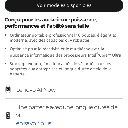
Voir modèles disponibles
p
o
Conçu pour les audacieux : puissance,
performances et fiabilité sans faille
u
Ordinateur portable professionnel 16 pouces, élégant et
moderne, avec des capacités d’IA robustes
c
Optimisé pour la réactivité et le multitâche avec la
e
®
puissance informatique des processeurs Intel
Core™ Ultra
Stockage étendu, fonctionnalités de sécurité robustes
s
adaptées aux entreprises et longue durée de vie de la
batterie
I
Lenovo AI Now
n
t
Une batterie avec une longue durée de
vi...
e
en savoir plus