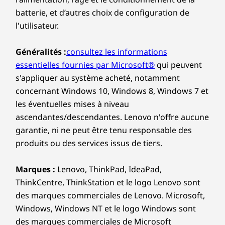
14,1 pouces × 9,98 pouces
Redéfinissant le concept d’ordinateur portable,
batterie, et d’autres choix de configuration de
le ThinkBook 16 Gen 8 est doté d’une unité de
l'utilisateur.
Poids
traitement neuronal (NPU) pilotée par l’IA qui
améliore à la fois votre productivité et vos
À partir de 1,7 kg
Généralités :
consultez les informations
performances dans les situations pour
Clavier
lesquelles vous avez des charges de travail
essentielles fournies par Microsoft®
qui peuvent
exigeantes. Maximisez votre efficacité avec des
En option : rétroéclairage avec LED blanches
s'appliquer au système acheté, notamment
fonctionnalités d’IA malignes qui gèrent
Résistant aux éclaboussures
concernant Windows 10, Windows 8, Windows 7 et
intelligemment votre consommation d’énergie,
Pavé numérique
les éventuelles mises à niveau
vous permettant de continuer d’avancer tout
TouchPad étendu : 120 mm × 75 mm
ascendantes/descendantes. Lenovo n'offre aucune
au long de la journée, quelle que soit la
Charnière s’ouvrant à 180° (à plat)
garantie, ni ne peut être tenu responsable des
lourdeur de vos tâches.
produits ou des services issus de tiers.
Développement durable
Marques :
Lenovo, ThinkPad, IdeaPad,
Matériaux
ThinkCentre, ThinkStation et le logo Lenovo sont
Adaptateur secteur composé à 90 % de plastique
des marques commerciales de Lenovo. Microsoft,
recyclé post-consommation (PCC)
Windows, Windows NT et le logo Windows sont
Étui de l’appareil composé à 90 % de plastique recyclé
des marques commerciales de Microsoft