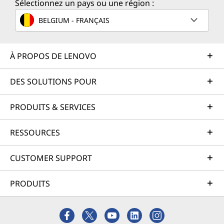
Sélectionnez un pays ou une région :
plus rapides, faciles et efficaces. Travaillez plus
intelligemment, connectez-vous mieux, partout
BELGIUM - FRANÇAIS
et toujours.
À PROPOS DE LENOVO
DES SOLUTIONS POUR
PRODUITS & SERVICES
RESSOURCES
CUSTOMER SUPPORT
PRODUITS
Conçu pour l’adaptation
et l’inspiration