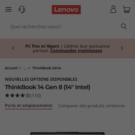
T
passer au contenu principal
h
i
Currently displaying item 2 of 2
n
PC fins et légers
| Libérez leur puissance
partout.
Commandez maintenant
k
B
Accueil
>
...
>
ThinkBook Série
NOUVELLES OPTIONS DISPONIBLES
o
ThinkBook 14 Gen 8 (14" Intel)
o
(110)
Ports et emplacements
Comparer des produits similaires
S
k
1