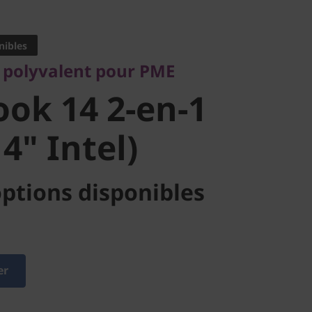
olyvalent pour PME
k 14 2-en-1
nibles
1 polyvalent pour PME
" Intel)
ok 14 2-en-1
4" Intel)
ptions disponibles
er