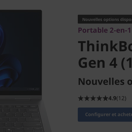
Portable 2-en-1 p
ThinkBoo
Nouvelles options dispo
Portable 2-en-
Gen 4 (14
ThinkBo
Gen 4 (1
Nouvelles o
4.9
(12)
Configurer et achet