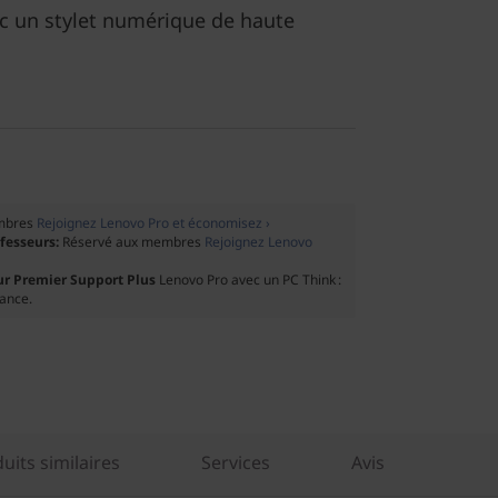
 un stylet numérique de haute
mbres
Rejoignez Lenovo Pro et économisez ›
ofesseurs:
Réservé aux membres
Rejoignez Lenovo
ur Premier Support Plus
Lenovo Pro avec un PC Think :
tance.
its similaires
Services
Avis