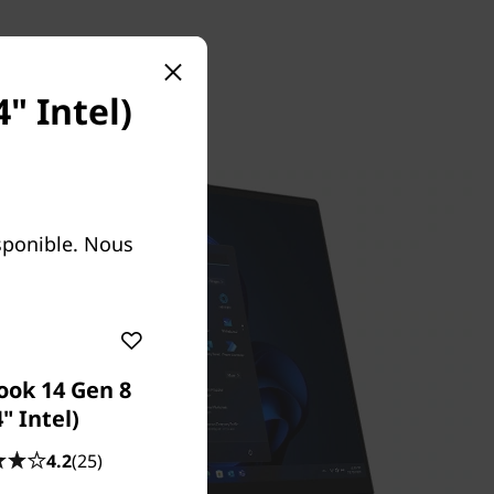
" Intel)
sponible. Nous
ook 14 Gen 8
4" Intel)
4.2
(25)