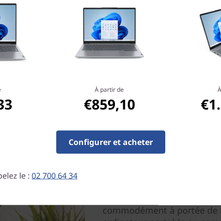
eilleure expérience d'IA sur
e
À partir de
À
33
€859,10
€1
Configurer et acheter
Comfortable, pratique e
Profitez de la polyvalence d'
elez le :
02 700 64 34
1 ThinkBook 14 Gen 4, qui d
option. Fixé par un aimant sur
commodément à portée de m