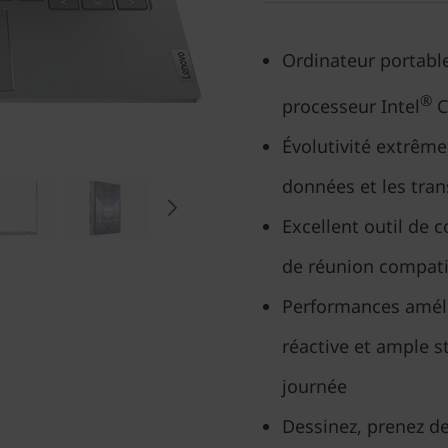
Ordinateur portable
®
processeur Intel
C
Évolutivité extrême
données et les tra
Excellent outil de 
de réunion compatib
Performances améli
réactive et ample s
journée
Dessinez, prenez d