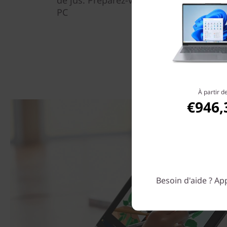
de jus. Préparez-vous à profiter de la m
PC
À partir d
€946,
Besoin d'aide ? App