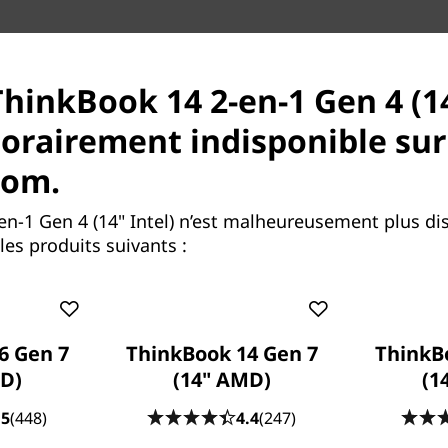
ThinkBook 14 2-en-1 Gen 4 (14
orairement indisponible sur
com.
mances plus rapides
upérieures, le portable 2-
en-1 Gen 4 (14" Intel) n’est malheureusement plus di
e de capacités d'IA
es produits suivants :
cesseur Intel® Core™ Ultra
aitement neuronal pour
 d'écrire du code ou de faire
einement parti de l'IA
6 Gen 7
ThinkBook 14 Gen 7
ThinkB
vité. De plus, vous pouvez
ie aux performances
D)
(14" AMD)
(1
placer toute la journée et
.5
(448)
4.4
(247)
vous avez besoin d'un peu