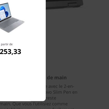
 partir de
.253,33
t toujours à portée de main
un portable convertible avec le 2-en-
ispose en plus du Lenovo Slim Pen en
 le côté du clavier, il reste
ain. Que vous l'utilisiez comme