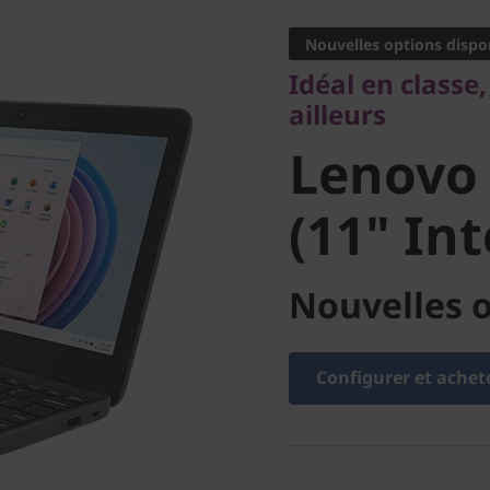
ailleurs
Nouvelles options dispo
Lenovo 
Idéal en classe
ailleurs
(11" Inte
Lenovo
(11" Int
Nouvelles o
Configurer et achet