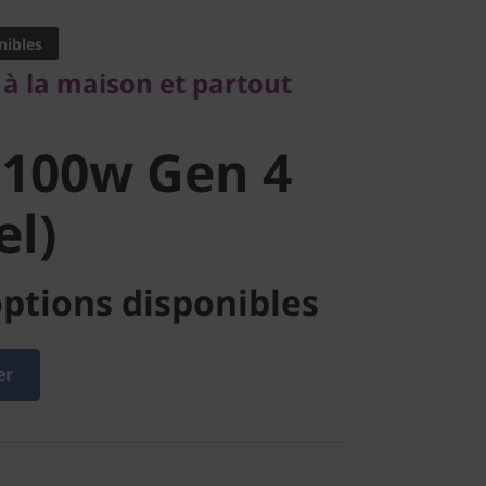
nibles
100w Gen 4
, à la maison et partout
l)
 100w Gen 4
el)
ptions disponibles
er