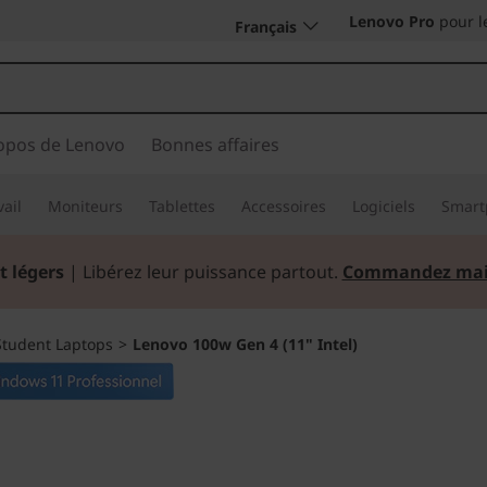
Lenovo Pro
pour l
Français
opos de Lenovo
Bonnes affaires
vail
Moniteurs
Tablettes
Accessoires
Logiciels
Smart
t légers
| Libérez leur puissance partout.
Commandez mai
Student Laptops
>
Lenovo 100w Gen 4 (11" Intel)
Idéal en classe, à