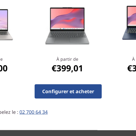
Conçu pour satisfaire
Léger et conçu pour l’appre
préinstallation moderne de
de
À partir de
À 
dispose d’un écran antireflet
00
€399,01
€
arrachement et de nombreux
En cas de besoin, il est ais
nouveau clavier à chargement
Configurer et acheter
elez le :
02 700 64 34