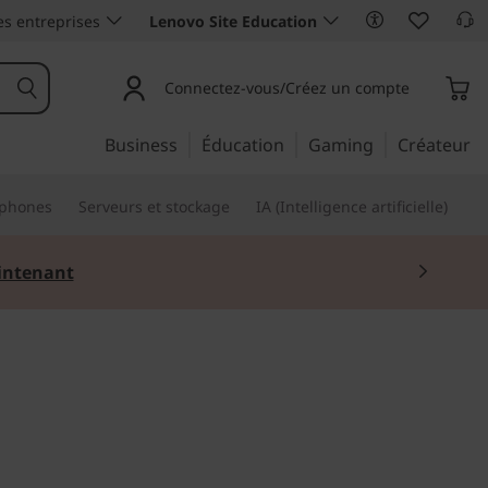
es entreprises
Lenovo Site Education
Connectez-vous/Créez un compte
Business
Éducation
Gaming
Créateur
phones
Serveurs et stockage
IA (Intelligence artificielle)
ntenant
 la maison et partout