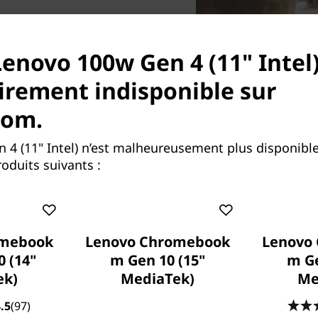
ipé du processeur
Lenovo 100w Gen 4 (11" Intel)
apacité de mémoire haute
arleurs Dolby Audio™ et la
rement indisponible sur
le monde de participer et de
aison ou en classe.
com.
 4 (11" Intel) n’est malheureusement plus disponibl
oduits suivants :
omebook
Lenovo Chromebook
Lenovo
0 (14"
m Gen 10 (15"
m Ge
ek)
MediaTek)
Me
.5
(97)