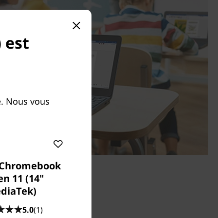
 est
e. Nous vous
 Chromebook
n 11 (14"
diaTek)
5.0
(1)