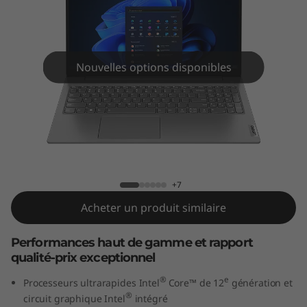
e
n
3
Nouvelles options disponibles
(
1
5
Lenovo V15 Gen 3 (15" Intel)
"
+7
I
Acheter un produit similaire
n
Performances haut de gamme et rapport
qualité-prix exceptionnel
t
®
e
Processeurs ultrarapides Intel
Core™ de 12
génération et
e
®
circuit graphique Intel
intégré