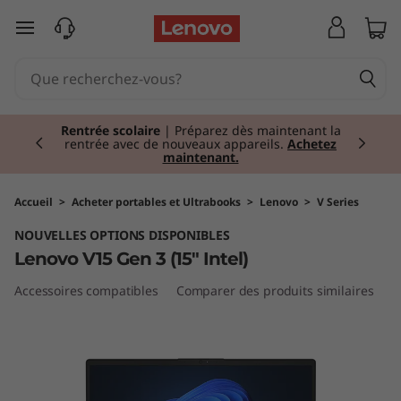
L
passer au contenu principal
e
n
Currently displaying item 1 of 2
o
Rentrée scolaire
| Préparez dès maintenant la
rentrée avec de nouveaux appareils.
Achetez
maintenant.
v
o
Accueil
>
Acheter portables et Ultrabooks
>
Lenovo
>
V Series
NOUVELLES OPTIONS DISPONIBLES
V
Lenovo V15 Gen 3 (15" Intel)
1
Accessoires compatibles
Comparer des produits similaires
A
5
G