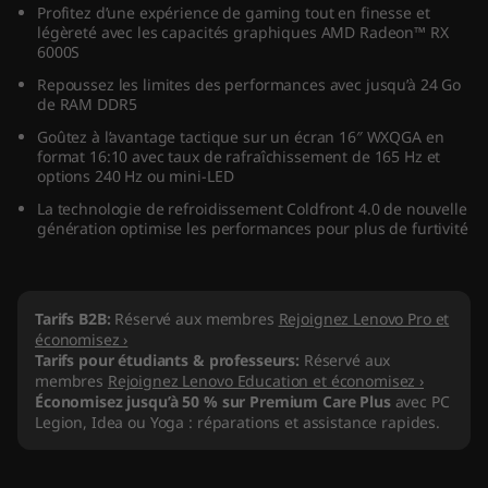
Profitez d’une expérience de gaming tout en finesse et
(
légèreté avec les capacités graphiques AMD Radeon™ RX
6000S
1
Repoussez les limites des performances avec jusqu’à 24 Go
de RAM DDR5
6
Goûtez à l’avantage tactique sur un écran 16″ WXQGA en
format 16:10 avec taux de rafraîchissement de 165 Hz et
"
options 240 Hz ou mini-LED
A
La technologie de refroidissement Coldfront 4.0 de nouvelle
génération optimise les performances pour plus de furtivité
M
D
Tarifs B2B:
Réservé aux membres
Rejoignez Lenovo Pro et
économisez ›
)
Tarifs pour étudiants & professeurs:
Réservé aux
membres
Rejoignez Lenovo Education et économisez ›
Économisez jusqu’à 50 % sur Premium Care Plus
avec PC
Legion, Idea ou Yoga : réparations et assistance rapides.