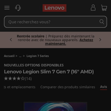
L
passer au contenu principal
e
n
Currently displaying item 1 of 2
o
Rentrée scolaire
| Préparez dès maintenant la
rentrée avec de nouveaux appareils.
Achetez
maintenant.
v
o
Accueil
>
...
>
Legion 7 Series
NOUVELLES OPTIONS DISPONIBLES
L
Lenovo Legion Slim 7 Gen 7 (16" AMD)
e
(14)
Avis
orts et emplacements
Comparer des produits similaires
g
i