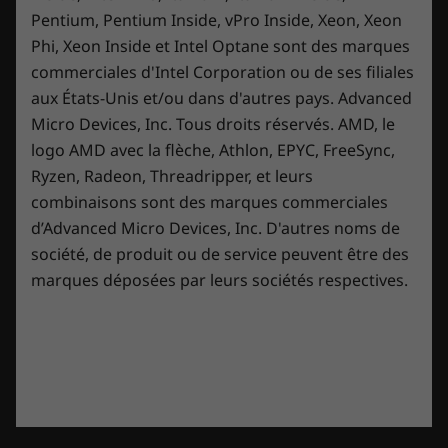
technologie HDR pour des couleurs plus
a
RGB keyboard settings reset each boot and can't be
a
.
Pentium, Pentium Inside, vPro Inside, Xeon, Xeon
l
deactivated like ThinkPad keyboard backlit.
lumineuses et contrastées.
î
o
Phi, Xeon Inside et Intel Optane sont des marques
g
In light of these shortcomings the price is not
n
u
justified. I regret to have bought it.
commerciales d'Intel Corporation ou de ses filiales
e
e
.
r
aux États-Unis et/ou dans d'autres pays. Advanced
Traduire avec Google
a
Micro Devices, Inc. Tous droits réservés. AMD, le
l
Recommande ce produit
✘
Non
logo AMD avec la flèche, Athlon, EPYC, FreeSync,
'
o
Ryzen, Radeon, Threadripper, et leurs
Publié à l'origine sur lenovo.com
u
combinaisons sont des marques commerciales
v
d’Advanced Micro Devices, Inc. D'autres noms de
e
r
société, de produit ou de service peuvent être des
t
Déplacez-vous en silence. Frappez avec
marques déposées par leurs sociétés respectives.
☆☆☆☆☆
☆☆☆☆☆
u
une froide précision
5
CAS3ROLL
·
il y a 4 années
r
s
Love the amd legion
e
Frappez en silence avec Legion Coldfront 4.0 et
u
d
[This review was collected as part of a promotion.]
un système de ventilateur discret qui maintient
r
'
Love lonovo laptops for gaming easy to use and
5
le niveau de bruit et les températures à un
u
seamless processing. This is my 3rd Lenovo laptop
é
n
minimum absolu. La température de la peau
purchase and have compared it to Asus and would
t
e
reste fraîche grâce aux dissipateurs
never go back. Love the amd processors and
o