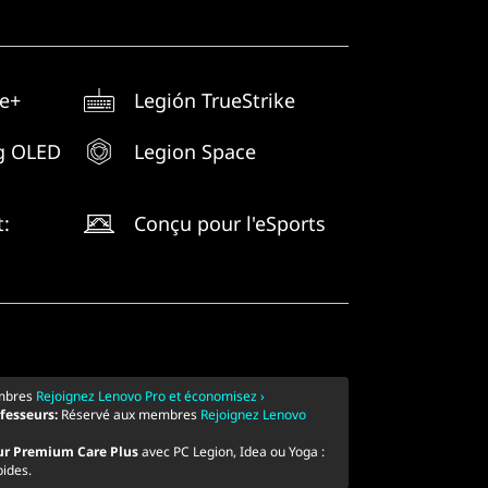
ne+
Legión TrueStrike
g OLED
Legion Space
t:
Conçu pour l'eSports
mbres
Rejoignez Lenovo Pro et économisez ›
ofesseurs:
Réservé aux membres
Rejoignez Lenovo
ur Premium Care Plus
avec PC Legion, Idea ou Yoga :
pides.