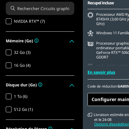
Recupel incluse
Processeur AMD R
8745HX (3,60 GHz j
NVIDIA RTX™ (7)
GHz)
Windows 11 Famill
Mémoire (Go)
Processeur graphi
ordinateur portab
32 Go (3)
GeForce RTX™ 506
GDDR7
16 Go (4)
16 Go DDR5-5 200
(SODIMM)
En savoir plus
1 To SSD M.2 2242 
Disque dur (Go)
TLC
Code de réduction
GAMIN
16" WQXGA (2 560 x
1 To (6)
OLED, réfléchissant
Configurer mai
tactile, HDR 1 000 T
100 % DCI-P3, 500 n
512 Go (1)
faible lumière bleu
Livraison estimée ent
et le 24-08
Options d’expéditio
Résolution de l’écran