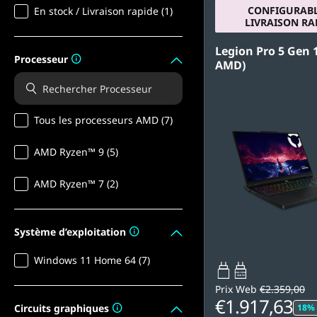
CONFIGURABL
En stock / Livraison rapide (1)
LIVRAISON RA
Legion Pro 5 Gen 1
Processeur
AMD)
Tous les processeurs AMD (7)
AMD Ryzen™ 9 (5)
AMD Ryzen™ 7 (2)
Système d’exploitation
Windows 11 Home 64 (7)
65W-100W
USB PD
Prix Web
€2.359,00
€1.917,63
Circuits graphiques
18% 