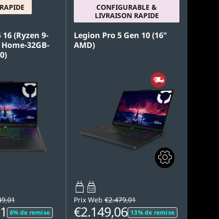
 RAPIDE
CONFIGURABLE &
LIVRAISON RAPIDE
 16 (Ryzen 9-
Legion Pro 5 Gen 10 (16"
 Home-32GB-
AMD)
0)
65W-100W
USB PD
49,01
Prix Web
€2.479,01
01
€2.149,06
6% de remise
13% de remise