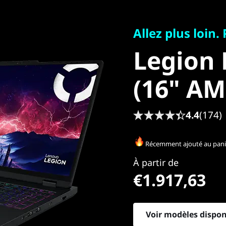
Allez plus loin. Pl
Legion P
Allez plus loin.
Legion 
(16" AM
(16" AM
4.4
(174)
Récemment ajouté au pan
À partir de
€1.917,63
Voir modèles dispon