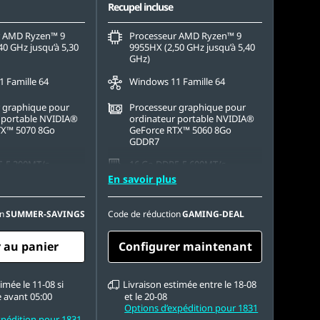
Recupel incluse
r AMD Ryzen™ 9
Processeur AMD Ryzen™ 9
40 GHz jusqu’à 5,30
9955HX (2,50 GHz jusqu’à 5,40
GHz)
 Famille 64
Windows 11 Famille 64
 graphique pour
Processeur graphique pour
 portable NVIDIA®
ordinateur portable NVIDIA®
TX™ 5070 8Go
GeForce RTX™ 5060 8Go
GDDR7
5-5 200MT/s
16 Go DDR5-5 600MT/s
 x 16 Go)
(SODIMM)
En savoir plus
.2 2242 PCIe Gen4
512 Go SSD M.2 2242 PCIe
Gen4 TLC
n
SUMMER-SAVINGS
Code de réduction
GAMING-DEAL
2 560 x 1 600), IPS,
16" WQXGA (2 560 x 1 600),
issement, non
OLED, réfléchissant, non
 au panier
Configurer maintenant
R 400, 100 % DCI-P3,
tactile, HDR 1 000 True Black,
40 Hz, faible lumière
100 % DCI-P3, 500 nits, 165 Hz,
faible lumière bleue
imée le 11-08 si
Livraison estimée entre le 18-08
avant 05:00
et le 20-08
Options d’expédition pour 1831
xpédition pour 1831