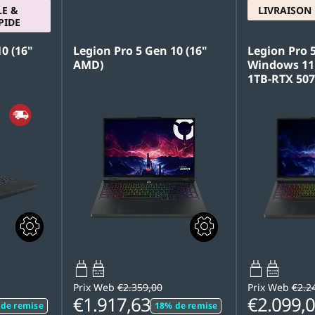
E &
LIVRAISON
PIDE
0 (16"
Legion Pro 5 Gen 10 (16"
Legion Pro 5
AMD)
Windows 11
1TB-RTX 507
65W-100W
65W-100W
USB PD
USB PD
Prix Web
€2.359,00
Prix Web
€2.2
€1.917,63
€2.099,
de remise
18% de remise