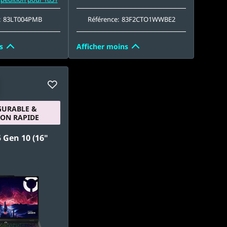
:
83LT004PMB
Référence:
83F2CTO1WWBE2
s
Afficher moins
GURABLE &
SON RAPIDE
 Gen 10 (16"