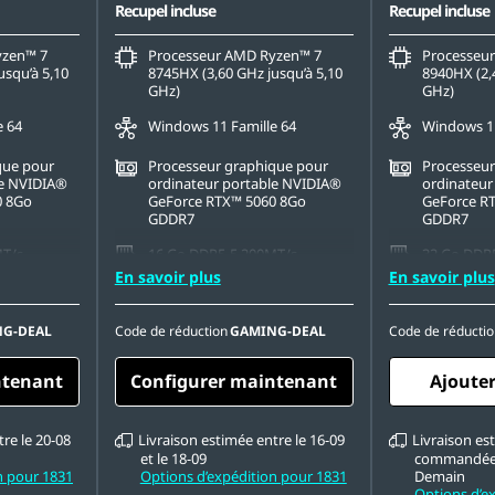
Recupel incluse
Recupel incluse
yzen™ 7
Processeur AMD Ryzen™ 7
Processeu
usqu’à 5,10
8745HX (3,60 GHz jusqu’à 5,10
8940HX (2,
GHz)
GHz)
e 64
Windows 11 Famille 64
Windows 11
que pour
Processeur graphique pour
Processeur
le NVIDIA®
ordinateur portable NVIDIA®
ordinateur
0 8Go
GeForce RTX™ 5060 8Go
GeForce R
GDDR7
GDDR7
MT/s
16 Go DDR5-5 200MT/s
32 Go DDR
(SODIMM)
(SODIMM)(2
En savoir plus
En savoir plus
PCIe Gen4
1 To SSD M.2 2242 PCIe Gen4
1 To SSD M
TLC
TLC
G-DEAL
Code de réduction
GAMING-DEAL
Code de réductio
 1 600),
16" WQXGA (2 560 x 1 600),
16" WQXGA (
, non
OLED, réfléchissant, non
anti-éblou
ntenant
Configurer maintenant
Ajouter
rue Black,
tactile, HDR 1 000 True Black,
tactile, HD
its, 165 Hz,
100 % DCI-P3, 500 nits, 165 Hz,
500 nits, 2
e
faible lumière bleue
bleue
re le 20-08
Livraison estimée entre le 16-09
Livraison est
et le 18-09
commandée 
n pour 1831
Options d’expédition pour 1831
Demain
Options d’e