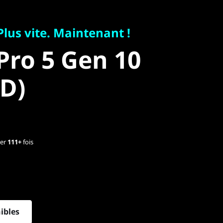
us vite. Maintenant !
ro 5 Gen 10
 Plus vite. Maintenant !
Pro 5 Gen 10
D)
D)
ier
111+
fois
ibles