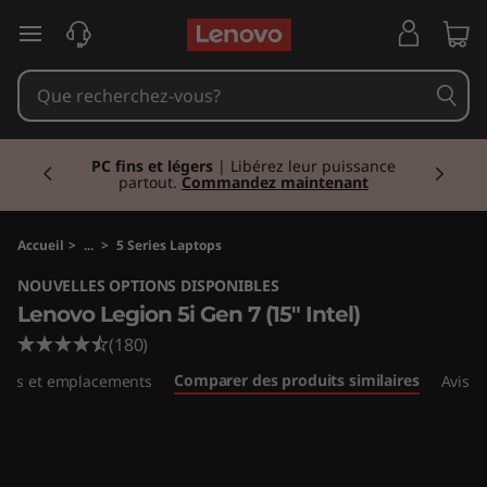
L
passer au contenu principal
e
n
Currently displaying item 2 of 2
o
PC fins et légers
| Libérez leur puissance
partout.
Commandez maintenant
v
o
Accueil
>
...
>
5 Series Laptops
NOUVELLES OPTIONS DISPONIBLES
L
Lenovo Legion 5i Gen 7 (15" Intel)
e
(180)
Comparer des produits similaires
orts et emplacements
Avis
g
i