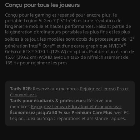
Conçu pour tous les joueurs
"
Conçu pour le gaming et repensé pour encore plus, le
I
portable Legion 5i Gen 7 (15″ Intel) est une révolution de
l’ingénierie mobile et hautes performances. Faisant partie de
la génération d’ordinateurs portables les plus fins et les plus
n
e
solides à ce jour, les modèles sont dotés de processeurs de 12
®
®
t
génération Intel
Core™ et d’une carte graphique NVIDIA
GeForce RTX™ 3070 Ti (125 W) en option. Profitez d’un écran de
15,6″ (39,62 cm) WQHD avec un taux de rafraîchissement de
e
165 Hz pour rejoindre les pros.
l
)
Tarifs B2B:
Réservé aux membres
Rejoignez Lenovo Pro et
économisez ›
Tarifs pour étudiants & professeurs:
Réservé aux
membres
Rejoignez Lenovo Education et économisez ›
Économisez jusqu’à 50 % sur Premium Care Plus
avec PC
Legion, Idea ou Yoga : réparations et assistance rapides.