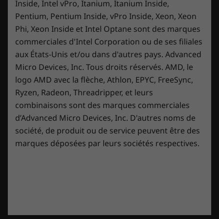
a
Inside, Intel vPro, Itanium, Itanium Inside,
a
l
t
l
Furtif et élégant. Le chic du gaming.
î
o
Pentium, Pentium Inside, vPro Inside, Xeon, Xeon
a
t
g
n
p
e
u
Phi, Xeon Inside et Intel Optane sont des marques
Plus mince et plus féroce que jamais, le Legion
e
e
h
a
.
commerciales d'Intel Corporation ou de ses filiales
r
5i Gen 7 (15″ Intel) se présente dans un châssis
o
c
a
aux États-Unis et/ou dans d'autres pays. Advanced
élégant et séduisant en aluminium et
t
t
l
o
i
Micro Devices, Inc. Tous droits réservés. AMD, le
magnésium, conçu pour voyager. Il possède
A
P
'
3
o
v
h
une charnière ultraplate et une encoche au-
logo AMD avec la flèche, Athlon, EPYC, FreeSync,
o
.
n
i
o
dessus des ports d’E/S qui empêche les
u
Ryzen, Radeon, Threadripper, et leurs
e
s
t
v
accrocs et les connecteurs cassés. De plus, sa
n
combinaisons sont des marques commerciales
s
o
e
webcam FHD est dotée d’un cache
t
u
C
d’Advanced Micro Devices, Inc. D'autres noms de
r
r
électronique discret qui vous garantit la
r
e
société, de produit ou de service peuvent être des
t
a
l
t
confidentialité en appuyant simplement sur un
u
marques déposées par leurs sociétés respectives.
î
a
t
interrupteur.
r
n
p
e
e
e
h
a
d
r
o
c
'
a
t
t
u
l
o
i
A
P
n
'
4
o
v
h
e
o
.
n
i
o
b