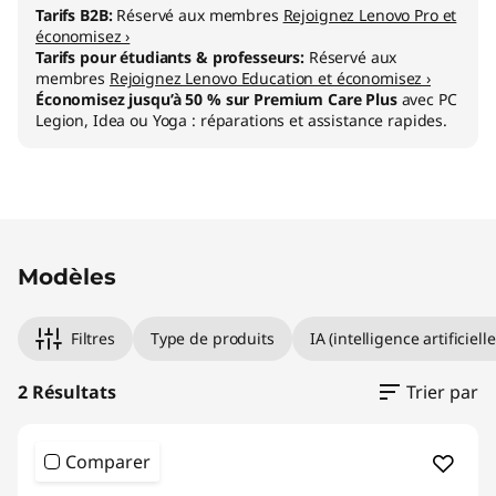
Tarifs B2B:
Réservé aux membres
Rejoignez Lenovo Pro et
économisez ›
Tarifs pour étudiants & professeurs:
Réservé aux
membres
Rejoignez Lenovo Education et économisez ›
Économisez jusqu’à 50 % sur Premium Care Plus
avec PC
Legion, Idea ou Yoga : réparations et assistance rapides.
Original Price 1499.01 BE_EUR Discounted Pri
Original Price 1899.01 BE_EUR Discounted Pri
Modèles
Filtres
Type de produits
IA (intelligence artificielle
2 Résultats
Trier par
Comparer