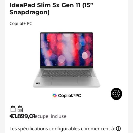
IdeaPad Slim 5x Gen 11 (15”
Snapdragon)
Copilot+ PC
45W-65W
USB PD
€1.899,01
Recupel incluse
Les spécifications configurables commencent à: