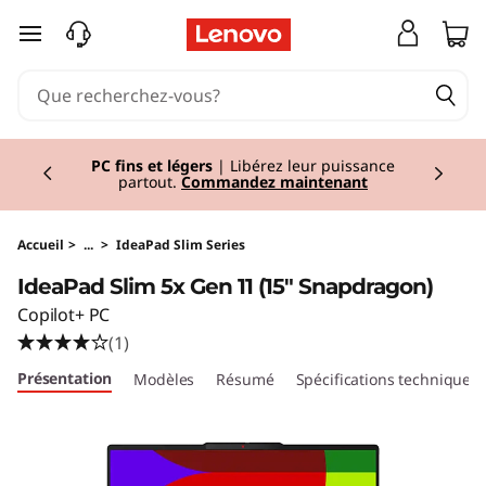
I
passer au contenu principal
d
e
Currently displaying item 2 of 2
a
PC fins et légers
| Libérez leur puissance
partout.
Commandez maintenant
P
a
Accueil
>
...
>
IdeaPad Slim Series
IdeaPad Slim 5x Gen 11 (15" Snapdragon)
d
Copilot+ PC
S
(1)
Présentation
Modèles
Résumé
Spécifications techniques
l
i