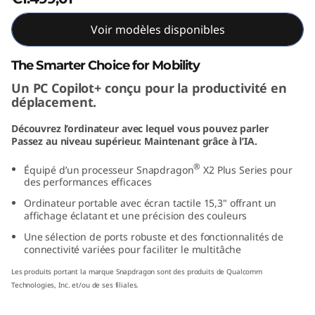
"
Voir modèles disponibles
S
The Smarter Choice for Mobility
n
Un PC Copilot+ conçu pour la productivité en
déplacement.
a
Découvrez l’ordinateur avec lequel vous pouvez parler
p
Passez au niveau supérieur. Maintenant grâce à l’IA.
d
®
Équipé d’un processeur Snapdragon
X2 Plus Series pour
des performances efficaces
r
Ordinateur portable avec écran tactile 15,3" offrant un
affichage éclatant et une précision des couleurs
a
Une sélection de ports robuste et des fonctionnalités de
connectivité variées pour faciliter le multitâche
g
Les produits portant la marque Snapdragon sont des produits de Qualcomm
o
Technologies, Inc. et/ou de ses filiales.