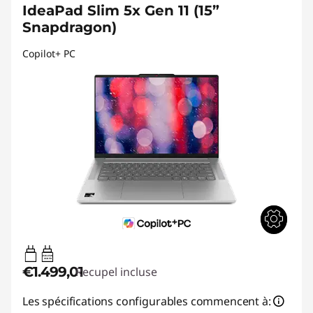
IdeaPad Slim 5x Gen 11 (15”
Snapdragon)
Copilot+ PC
45W-65W
USB PD
€1.499,01
Recupel incluse
Les spécifications configurables commencent à: