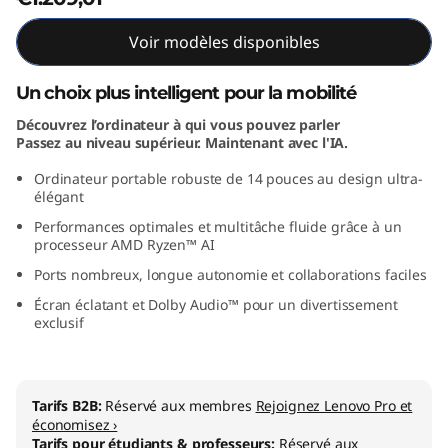
A
Voir modèles disponibles
M
Un choix plus intelligent pour la mobilité
D
Découvrez l’ordinateur à qui vous pouvez parler
Passez au niveau supérieur. Maintenant avec l'IA.
)
Ordinateur portable robuste de 14 pouces au design ultra-
élégant
Performances optimales et multitâche fluide grâce à un
processeur AMD Ryzen™ AI
Ports nombreux, longue autonomie et collaborations faciles
Écran éclatant et Dolby Audio™ pour un divertissement
exclusif
Tarifs B2B:
Réservé aux membres
Rejoignez Lenovo Pro et
économisez ›
Tarifs pour étudiants & professeurs:
Réservé aux