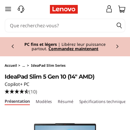
I
passer au contenu principal
d
e
Currently displaying item 2 of 2
a
PC fins et légers
| Libérez leur puissance
partout.
Commandez maintenant
P
a
Accueil
>
...
>
IdeaPad Slim Series
IdeaPad Slim 5 Gen 10 (14" AMD)
d
Copilot+ PC
S
(10)
Présentation
Modèles
Résumé
Spécifications techniques
l
i