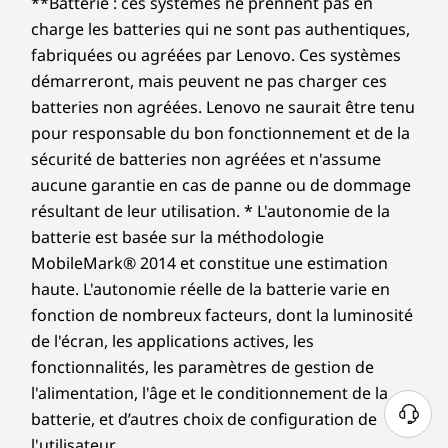
**Batterie : ces systèmes ne prennent pas en
trois ans d’autonomie de batterie en achetant cette
plus riche, meilleur
fréquences allouées.
mise à niveau avec votre appareil ou pendant la
charge les batteries qui ne sont pas authentiques,
Acheter
Achet
période de garantie initiale d’un an (si votre batterie
fabriquées ou agréées par Lenovo. Ces systèmes
Profitez d’une expérience sensorielle sans
Les spécifications peuvent varier selon la zone géographique/le modèle.
est en bon état). Mieux encore, vous bénéficiez d’une
démarreront, mais peuvent ne pas charger ces
pareille avec le portable IdeaPad Slim 5 Gen 10
Comparer
Comparer
Compa
couverture pour un remplacement de la batterie en
AMD. L’écran de 14" amplifie l’espace de
batteries non agréées. Lenovo ne saurait être tenu
cas de problème. Améliorez votre expérience avec la
Conception
visualisation, tandis que son affichage
pour responsable du bon fonctionnement et de la
possibilité de passer au service sur site, On-site
immersif donne vie à chaque scène avec une
sécurité de batteries non agréées et n'assume
Explorer tous Acheter portables et Ultrabooks
Service. Chez Lenovo, l’excellence constitue l’alliance
Dimensions (H x L x P)
profondeur et une clarté époustouflantes. Le
aucune garantie en cas de panne ou de dommage
des performances et de la protection des portables !
son Dolby Audio™ crée un environnement
1,69 cm x 31,34 cm x 22,2 cm
résultant de leur utilisation. * L'autonomie de la
captivant. De plus, la certification TÜV Low Blue
batterie est basée sur la méthodologie
Poids
Light améliore le confort oculaire lors d’une
MobileMark® 2014 et constitue une estimation
utilisation prolongée.
À partir de 1,49 kg
haute. L'autonomie réelle de la batterie varie en
fonction de nombreux facteurs, dont la luminosité
Clavier
de l'écran, les applications actives, les
Course des touches de 1,3 mm
fonctionnalités, les paramètres de gestion de
Pavé tactile agrandi : 120 mm x 75 mm
l'alimentation, l'âge et le conditionnement de la
En option : rétroéclairage blanc
batterie, et d’autres choix de configuration de
Les spécifications peuvent varier selon la zone géographique/le modèle.
l'utilisateur.