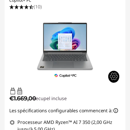
Copilot+ PC
(10)
45W-65W
USB PD
€1.669,00
Recupel incluse
Les spécifications configurables commencent à:
Processeur AMD Ryzen™ AI 7 350 (2,00 GHz
jusqu’à 5,00 GHz)