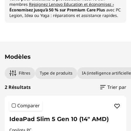
membres
Rejoignez Lenovo Education et économisez ›
Économisez jusqu’à 50 % sur Premium Care Plus
avec PC
Legion, Idea ou Yoga : réparations et assistance rapides.
Original Price 1209.01 BE_EUR Discounted Pri
Original Price 1669.00 BE_EUR Discounted Pr
Modèles
Filtres
Type de produits
IA (intelligence artificielle
2 Résultats
Trier par
Comparer
IdeaPad Slim 5 Gen 10 (14" AMD)
Copilot+ PC