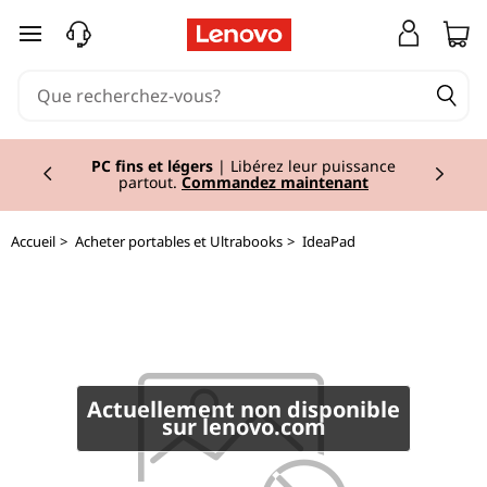
I
passer au contenu principal
d
e
Currently displaying item 2 of 2
a
PC fins et légers
| Libérez leur puissance
partout.
Commandez maintenant
P
Accueil
>
Acheter portables et Ultrabooks
>
IdeaPad
a
d
L
3
Actuellement non disponible
sur lenovo.com
4