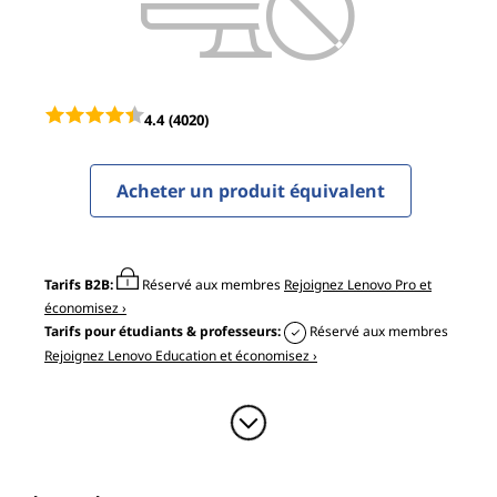
0
G
a
4.4
(4020)
m
i
Acheter un produit équivalent
n
g
Tarifs B2B:
Réservé aux membres
Rejoignez Lenovo Pro et
économisez ›
(
Tarifs pour étudiants & professeurs:
Réservé aux membres
Rejoignez Lenovo Education et économisez ›
1
5
"