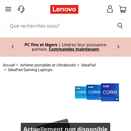
I
passer au contenu principal
d
e
Currently displaying item 2 of 2
a
PC fins et légers
| Libérez leur puissance
partout.
Commandez maintenant
P
Accueil
>
Acheter portables et Ultrabooks
>
IdeaPad
a
>
IdeaPad Gaming Laptops
d
G
a
m
Actuellement non disponible