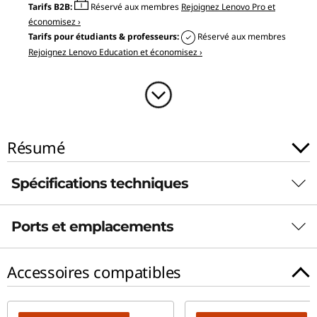
Tarifs B2B:
Réservé aux membres
Rejoignez Lenovo Pro et
5
économisez ›
Tarifs pour étudiants & professeurs:
Réservé aux membres
"
Rejoignez Lenovo Education et économisez ›
I
n
t
Résumé
e
Spécifications techniques
l
)
Ports et emplacements
Adaptateur d’alimentation
Compact 170 W
Accessoires compatibles
Compact 135 W
Batterie