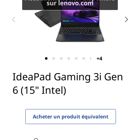
i
sur lenovo.com
n
g
3
i
+4
G
IdeaPad Gaming 3i Gen
e
6 (15" Intel)
n
6
Acheter un produit équivalent
(
1