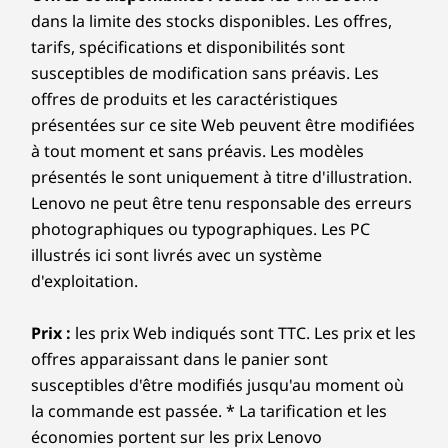
Les caractéristiques et spécifications ci-contre ne reflètent pas forcément
dans la limite des stocks disponibles. Les offres,
les versions disponibles à la vente dans ce pays !
tarifs, spécifications et disponibilités sont
susceptibles de modification sans préavis. Les
offres de produits et les caractéristiques
présentées sur ce site Web peuvent être modifiées
à tout moment et sans préavis. Les modèles
présentés le sont uniquement à titre d'illustration.
Lenovo ne peut être tenu responsable des erreurs
photographiques ou typographiques. Les PC
illustrés ici sont livrés avec un système
d'exploitation.
Prix :
les prix Web indiqués sont TTC. Les prix et les
offres apparaissant dans le panier sont
susceptibles d'être modifiés jusqu'au moment où
la commande est passée. * La tarification et les
économies portent sur les prix Lenovo