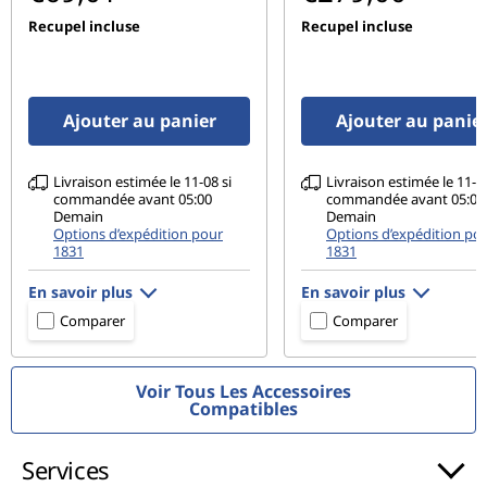
Gaming, rétroéclairé blanc
Recupel incluse
Recupel incluse
En option : Gaming, rétroéclairé RVB 4 zones
Audio
Ajouter au panier
Ajouter au panie
2 haut-parleurs stéréo de 2 W
Son Nahimic pour les gamers
Livraison estimée le 11-08 si
Livraison estimée le 11-08
commandée avant 05:00
commandée avant 05:00
Connectivité
Demain
Demain
Options d’expédition pour
Options d’expédition po
®
Intel
WiFi 6 (802.11 ax)
1831
1831
®
Bluetooth
5.0
En savoir plus
En savoir plus
Comparer
Comparer
Caméra
HD 720p
Cache de confidentialité intégré à la webcam
Voir Tous Les Accessoires
Compatibles
Ports et emplacements
1 port USB-C 3.2 Gen 1
Services