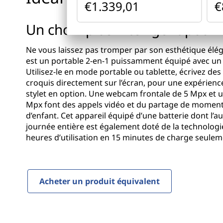
t
€1.339,01
€
r
3
i
Un choix plus intelligent pour 
n
i
c
Ne vous laissez pas tromper par son esthétique éléga
i
G
est un portable 2-en-1 puissamment équipé avec un cl
p
Utilisez-le en mode portable ou tablette, écrivez de
a
e
croquis directement sur l’écran, pour une expérience 
l
stylet en option. Une webcam frontale de 5 Mpx et 
n
Mpx font des appels vidéo et du partage de momen
d’enfant. Cet appareil équipé d’une batterie dont l
8
journée entière est également doté de la technologi
heures d’utilisation en 15 minutes de charge seuleme
(
1
Acheter un produit équivalent
1
″