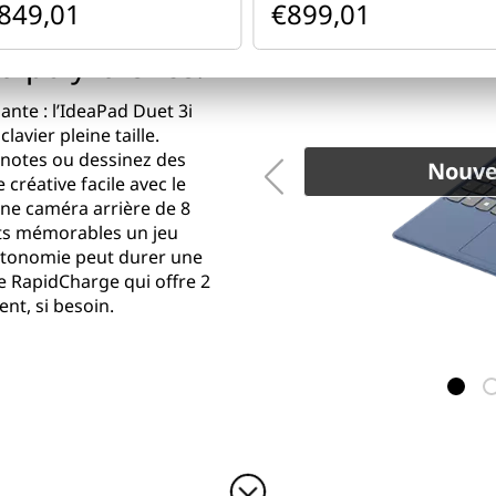
849,01
€899,01
la polyvalence.
nte : l’IdeaPad Duet 3i
avier pleine taille.
s notes ou dessinez des
Nouvel
créative facile avec le
une caméra arrière de 8
ts mémorables un jeu
’autonomie peut durer une
e RapidCharge qui offre 2
nt, si besoin.