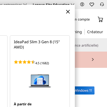
es entreprises
Lenovo Site Education
Connectez-vous/Créez un compte
Business
Éducation
Gaming
Créateur
IdeaPad Slim 3 Gen 8 (15"
phones
Serveurs et stockage
IA (Intelligence artificielle)
AMD)
ntenant
4.5
(1682)
À partir de