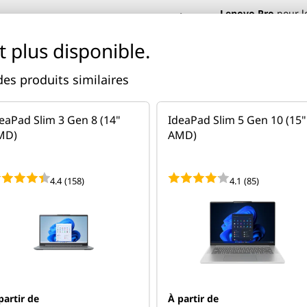
Lenovo Pro
pour l
Français
t plus disponible.
des produits similaires
opos de Lenovo
Bonnes affaires
eaPad Slim 3 Gen 8 (14"
IdeaPad Slim 5 Gen 10 (15"
vail
Moniteurs
Tablettes
Accessoires
Logiciels
Smart
MD)
AMD)
t légers
| Libérez leur puissance partout.
Commandez mai
4.4
(158)
4.1
(85)
IdeaPad Duet 3i Gen 8 (11" Intel)
 Intel)
partir de
À partir de