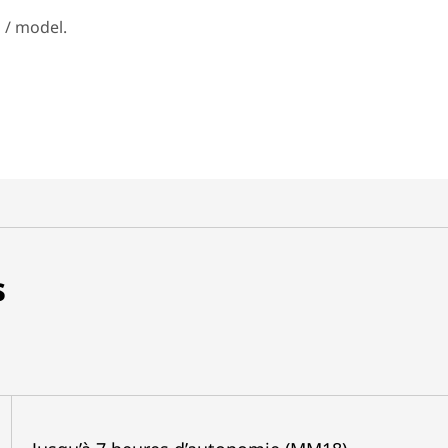
 / model.
s