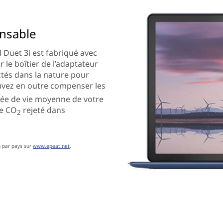
nsable
d Duet 3i est fabriqué avec
le boîtier de l’adaptateur
ctés dans la nature pour
uvez en outre compenser les
rée de vie moyenne de votre
le CO
rejeté dans
2
n par pays sur
www.epeat.net
.