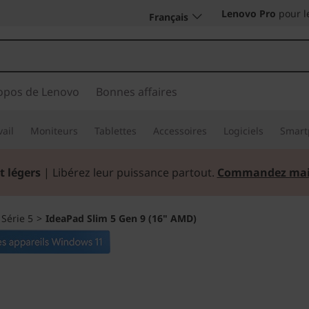
Lenovo Pro
pour l
Français
opos de Lenovo
Bonnes affaires
vail
Moniteurs
Tablettes
Accessoires
Logiciels
Smart
t légers
| Libérez leur puissance partout.
Commandez mai
>
Série 5
>
IdeaPad Slim 5 Gen 9 (16" AMD)
Un choix plus inte