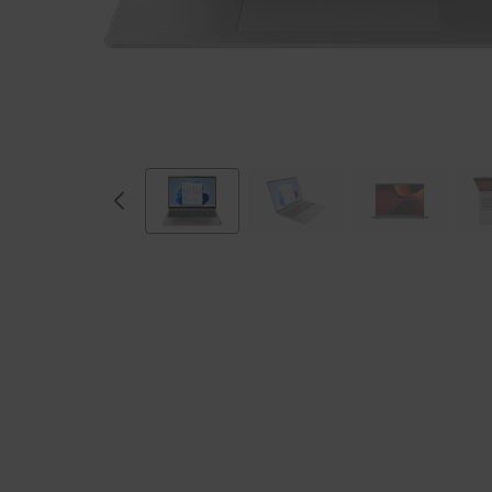
M
D
)