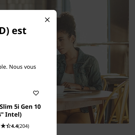
D) est
ble. Nous vous
Slim 5i Gen 10
4" Intel)
4.4
(204)