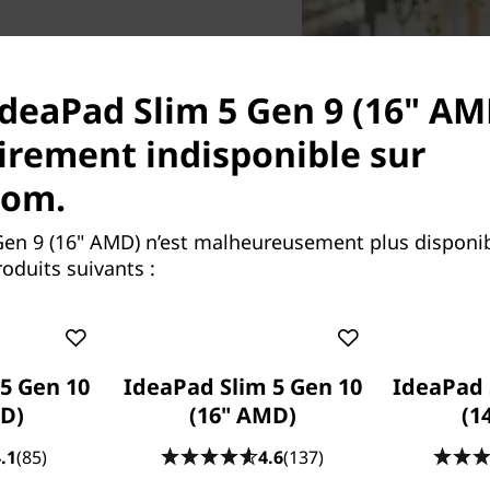
IdeaPad Slim 5 Gen 9 (16" AM
ur une mobilité extrême, le
) est prêt à vous
rement indisponible sur
e pèse que 1,89 kg et son
com.
el que soit le modèle que
né dans vos déplacements. De
s, tout se fait en douceur
Gen 9 (16" AMD) n’est malheureusement plus disponi
que en choisissant parmi
oduits suivants :
eur élégante Cloud Grey et
5 Gen 10
IdeaPad Slim 5 Gen 10
IdeaPad 
D)
(16" AMD)
(1
.1
(85)
4.6
(137)