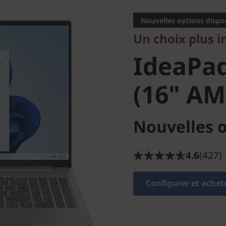
IdeaPad 
Nouvelles options dispo
Un choix plus i
9 (16" A
IdeaPad
(16" AM
Nouvelles o
4.6
(427)
Configurer et achet