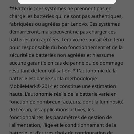
Montez le volume !
cas de problème. Améliorez votre expérience avec la
**Batterie : ces systèmes ne prennent pas en
possibilité de passer au service sur site, On-site
®
charge les batteries qui ne sont pas authentiques,
Explorer tous Acheter portables et Ultrabooks
Certifiés par Harman
Audio, les deux haut-
Service. Chez Lenovo, l’excellence constitue l’alliance
parleurs stéréo sont conçus pour offrir un
fabriquées ou agréées par Lenovo. Ces systèmes
des performances et de la protection des portables !
environnement amélioré lorsque vous
démarreront, mais peuvent ne pas charger ces
regardez un film ou que vous écoutez de la
batteries non agréées. Lenovo ne saurait être tenu
musique. Quand vous voulez vous détendre, il
pour responsable du bon fonctionnement et de la
vous suffit de cliquer sur le bouton de lecture
sécurité de batteries non agréées et n'assume
et de profiter.
aucune garantie en cas de panne ou de dommage
résultant de leur utilisation. * L'autonomie de la
Maximisez le plaisir des yeux
batterie est basée sur la méthodologie
MobileMark® 2014 et constitue une estimation
Pour des couleurs vraiment éclatantes et un
angle de visualisation de près de 180°,
haute. L'autonomie réelle de la batterie varie en
configurez votre ideapad 510S avec l'écran 14"
fonction de nombreux facteurs, dont la luminosité
Full HD doté de la technologie IPS qui est
de l'écran, les applications actives, les
proposé en option.
fonctionnalités, les paramètres de gestion de
l'alimentation, l'âge et le conditionnement de la
batterie, et d’autres choix de configuration de