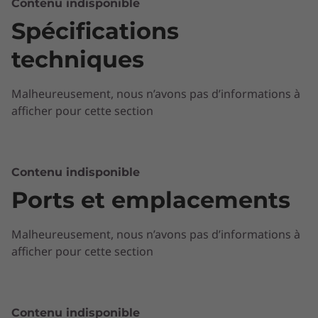
Contenu indisponible
Spécifications
Ultraportable et pourtant très puissant, le
portable Lenovo ideapad 510S est parfait pour
techniques
ceux qui veulent pouvoir travailler, jouer et se
divertir pendant leurs déplacements.
Malheureusement, nous n’avons pas d’informations à
Concrètement, l'ideapad 510S est jusqu'à 20 %
afficher pour cette section
plus fin et 30 % plus léger que la plupart des
portables de sa catégorie.
Performances personnalisables
Contenu indisponible
Ports et emplacements
®
Avec jusqu'au processeur Intel
Core™ le plus
récent, l'ideapad 510S offre toute la puissance
nécessaire où que vous alliez. Vous pouvez
Malheureusement, nous n’avons pas d’informations à
aussi choisir parmi bien d'autres options de
afficher pour cette section
configuration, notamment en termes de
mémoire, de stockage et d'affichage, en
fonction de vos besoins et de votre entreprise
Contenu indisponible
budget.