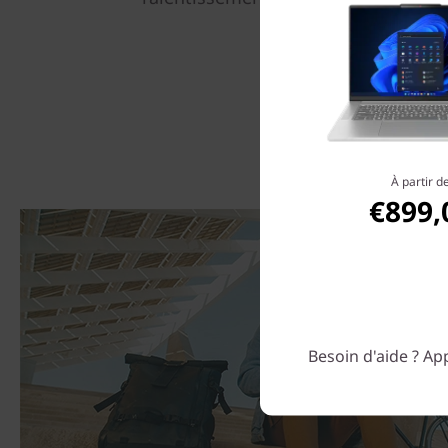
fonction TÜV Low Bl
À partir d
€899,
Besoin d'aide ? App