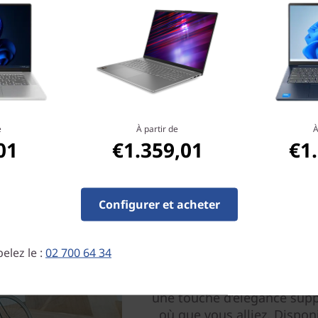
ue Light.
e
À partir de
À
01
€1.359,01
€1
Une solution prati
Configurer et acheter
Affranchissez-vous des cont
ce portable ultraléger d’
profil fin, l’IdeaPad Slim 5
elez le :
02 700 64 34
des sacs pour que vous soye
Son magnifique châssis mé
une touche d’élégance supp
où que vous alliez. Dispo