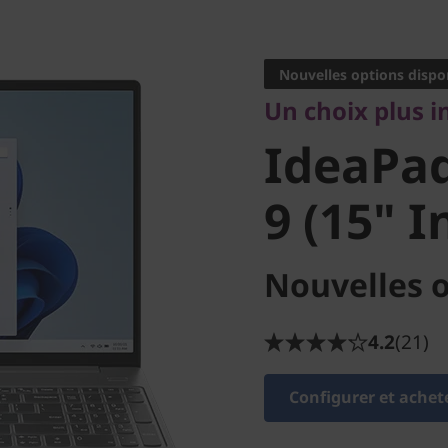
Un choix plus inte
IdeaPad 
Nouvelles options dispo
Un choix plus i
9 (15" In
IdeaPad
9 (15" I
Nouvelles o
4.2
(21)
Configurer et achet