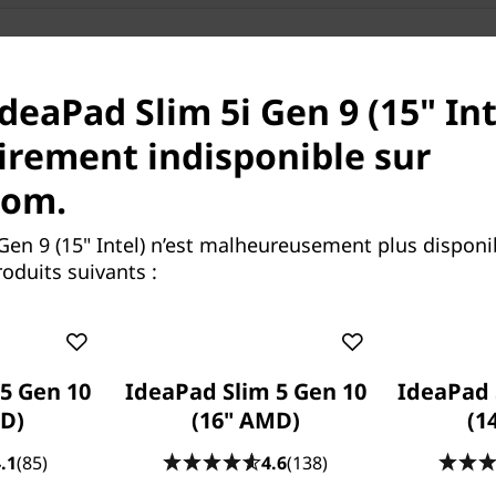
deaPad Slim 5i Gen 9 (15" Int
rement indisponible sur
com.
auditive supérieure
Gen 9 (15" Intel) n’est malheureusement plus dispon
n entre l’image et le son sur
oduits suivants :
ble Lenovo IdeaPad Slim 5i
 immersifs où chaque détail
parleurs en façade certifiés
ce d’un son d’une grande
t de données sensibles ou le
5 Gen 10
IdeaPad Slim 5 Gen 10
IdeaPad 
ne netteté impeccable sur
D)
(16" AMD)
(1
es. La technologie Super
.1
(85)
4.6
(138)
inant la pixellisation et les
a fatigue oculaire avec la