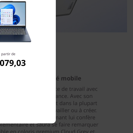
 partir de
.079,03
que pour l’efficacité mobile
raintes de votre espace de travail avec
une extraordinaire élégance. Avec son
i 15" se glisse facilement dans la plupart
z toujours prêt à travailler ou à créer.
tallique usiné au diamant lui confère
lémentaire et saura se faire remarquer
nible en coloris premium Cloud Grey et