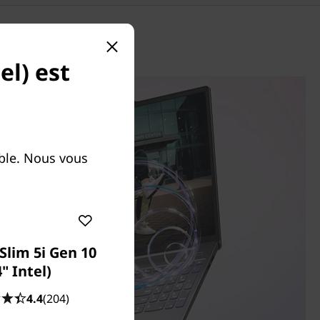
el) est
ible. Nous vous
Slim 5i Gen 10
4" Intel)
4.4
(204)