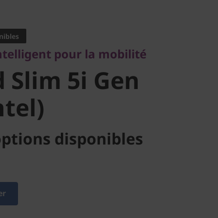
lligent pour la mobilité
Slim 5i Gen
nibles
ntelligent pour la mobilité
tel)
 Slim 5i Gen
ntel)
ptions disponibles
er