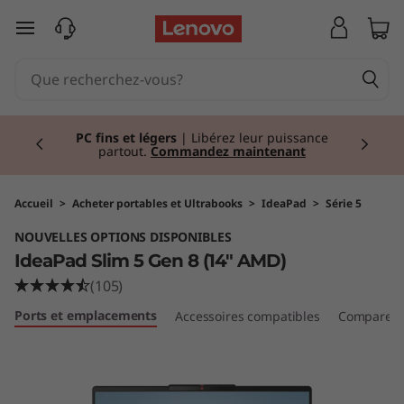
I
passer au contenu principal
d
e
Currently displaying item 2 of 2
a
PC fins et légers
| Libérez leur puissance
partout.
Commandez maintenant
P
a
Accueil
>
Acheter portables et Ultrabooks
>
IdeaPad
>
Série 5
NOUVELLES OPTIONS DISPONIBLES
d
IdeaPad Slim 5 Gen 8 (14" AMD)
S
(105)
Ports et emplacements
Accessoires compatibles
Comparer d
l
i