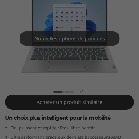
m
5
G
e
Nouvelles options disponibles
n
8
IdeaPad Slim 5 Gen 8 (14" AMD)
(
1
+13
Acheter un produit similaire
4
Un choix plus intelligent pour la mobilité
"
Fin, puissant et rapide : l’équilibre parfait
A
Ultraperformant grâce aux derniers processeurs AMD