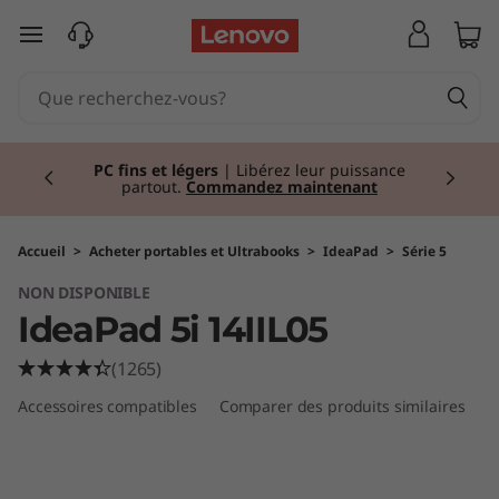
I
passer au contenu principal
d
e
Currently displaying item 2 of 2
a
PC fins et légers
| Libérez leur puissance
partout.
Commandez maintenant
P
a
Accueil
>
Acheter portables et Ultrabooks
>
IdeaPad
>
Série 5
NON DISPONIBLE
d
IdeaPad 5i 14IIL05
5
(1265)
i
Accessoires compatibles
Comparer des produits similaires
A
(