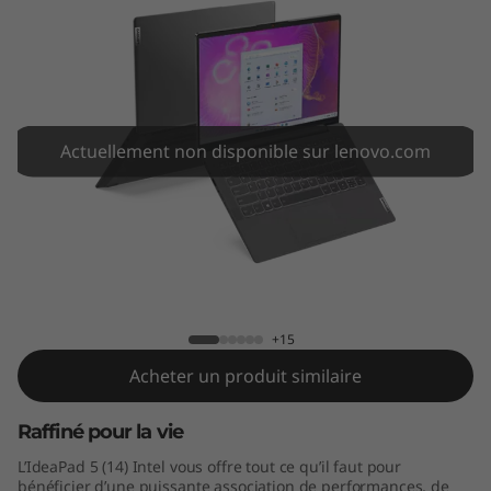
1
4
"
I
Actuellement non disponible sur lenovo.com
n
t
IdeaPad 5i 14IIL05
e
l
+15
)
Acheter un produit similaire
Raffiné pour la vie
L’IdeaPad 5 (14) Intel vous offre tout ce qu’il faut pour
bénéficier d’une puissante association de performances, de