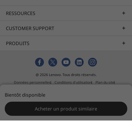
RESSOURCES
CUSTOMER SUPPORT
PRODUITS
@ 2026 Lenovo. Tous droits réservés.
Données personnelles
Conditions d'utilisation
Plan du site
Politique relative aux suggestions de tiers
Bientôt disponible
Slavery and human trafficking act statement
Acheter un produit similaire