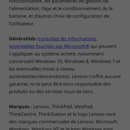
fonctionnalités, les paramètres de gestion de
l'alimentation, l'âge et le conditionnement de la
batterie, et d’autres choix de configuration de
l'utilisateur.
Généralités :
consultez les informations
essentielles fournies par Microsoft®
qui peuvent
s'appliquer au système acheté, notamment
concernant Windows 10, Windows 8, Windows 7 et
les éventuelles mises à niveau
ascendantes/descendantes. Lenovo n'offre aucune
garantie, ni ne peut être tenu responsable des
produits ou des services issus de tiers.
Achetez ce PC et obtenez une mise à
Marques :
Lenovo, ThinkPad, IdeaPad,
niveau gratuite vers Windows 11 dès
ThinkCentre, ThinkStation et le logo Lenovo sont
1
qu'elle est disponible.
des marques commerciales de Lenovo. Microsoft,
Windows, Windows NT et le logo Windows sont