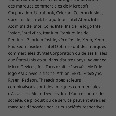
1
Le plan de déploiement de la mise à niveau
des marques commerciales de Microsoft
est en cours de finalisation et devrait
Corporation. Ultrabook, Celeron, Celeron Inside,
commencer fin 2021 et se poursuivre jusqu’en
Core Inside, Intel, le logo Intel, Intel Atom, Intel
2022. Le calendrier spécifique variera selon
Atom Inside, Intel Core, Intel Inside, le logo Intel
l’ordinateur. Certaines fonctionnalités
nécessitent un matériel spécifique, voir
Inside, Intel vPro, Itanium, Itanium Inside,
https://www.microsoft.com/windows/windows
Pentium, Pentium Inside, vPro Inside, Xeon, Xeon
-11-specifications.
Phi, Xeon Inside et Intel Optane sont des marques
commerciales d'Intel Corporation ou de ses filiales
aux États-Unis et/ou dans d'autres pays. Advanced
Micro Devices, Inc. Tous droits réservés. AMD, le
Les caractéristiques et spécifications ci-contre ne reflètent pas forcément
logo AMD avec la flèche, Athlon, EPYC, FreeSync,
les versions disponibles à la vente dans ce pays !
Ryzen, Radeon, Threadripper, et leurs
combinaisons sont des marques commerciales
d’Advanced Micro Devices, Inc. D'autres noms de
société, de produit ou de service peuvent être des
marques déposées par leurs sociétés respectives.